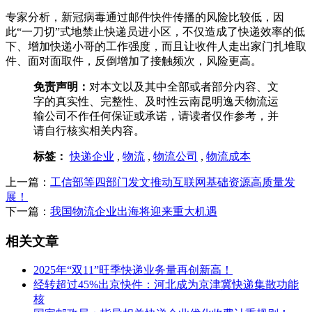
专家分析，新冠病毒通过邮件快件传播的风险比较低，因
此“一刀切”式地禁止快递员进小区，不仅造成了快递效率的低
下、增加快递小哥的工作强度，而且让收件人走出家门扎堆取
件、面对面取件，反倒增加了接触频次，风险更高。
免责声明：
对本文以及其中全部或者部分内容、文
字的真实性、完整性、及时性云南昆明逸天物流运
输公司不作任何保证或承诺，请读者仅作参考，并
请自行核实相关内容。
标签：
快递企业
,
物流
,
物流公司
,
物流成本
上一篇：
工信部等四部门发文推动互联网基础资源高质量发
展！
下一篇：
我国物流企业出海将迎来重大机遇
相关文章
2025年“双11”旺季快递业务量再创新高！
经转超过45%出京快件：河北成为京津冀快递集散功能
核