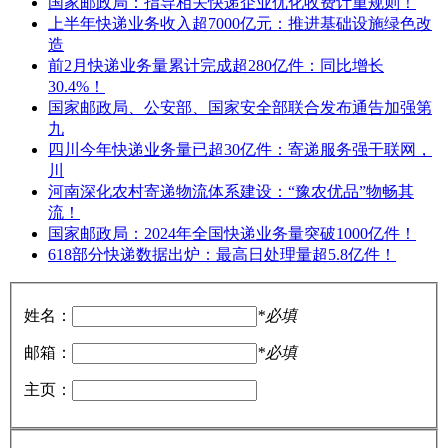
国家邮政局：指导相关快递企业优化收费计重规则！
上半年快递业务收入超7000亿元：推进基础设施绿色改
造
前2月快递业务量累计完成超280亿件：同比增长
30.4%！
国家邮政局、公安部、国家安全部联合发布通告加强第
九
四川今年快递业务量已超30亿件：寄递服务强干联网，
川
河南深化农村寄递物流体系建设：“豫农优品”物畅其
流！
国家邮政局：2024年全国快递业务量突破1000亿件！
618部分快递数据出炉：最高日处理量超5.8亿件！
姓名：
*必填
邮箱：
*必填
主页：