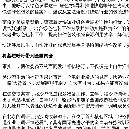
中，他呼吁以绿色发展这一“底色”指导和推进快递等绿色物
快递绿色包装的提案》，建议从立法角度对快递行业的包装进
两份委员提案背后，蕴藏着对快递业绿色发展紧迫性的担忧，
设“绿色邮政”、出台绿色包装工作方案并推动实施列为今年的
快递业绿色包装工作，提高快件包装领域资源利用效率，降低
快递涉及民生，而快递业的绿色发展事关供给侧结构性改革，委
将基层呼吁带到全国两会
事实上，两位委员不约而同发出相似呼吁，不仅仅是出自生活
骆沙鸣生活的福建省泉州市是一个电商业发达的城市，快递业在
一路’大背景下，发展跨境电商方面大有可为，如果不能贯彻
在递交提案前，骆沙鸣做过很多准备工作。去年，骆沙鸣调研
出了意见和建议。去年12月，骆沙鸣参加了全国政协社会和法
对几处具有代表性的快递作业场所进行了密集调研，调研成员
在北京的调研让骆沙鸣收获颇丰。在位于首都核心区域、服务面
递企业，调研组还看到了具有国际先进水平的全自动分拣线以
这也是快递业实现低碳发展的举措。”骆沙鸣说。结合调研，在