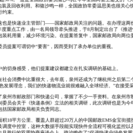
流包装及回收利用。和骆沙鸣一样，全国政协常委温思美也很关心
行约束。
这也是快递业主管部门——国家邮政局关注的问题。在办理这两
年度重点工作，由一名局领导牵头推进，于8月制定出台了《推
包装耗用量，减少环境污染。在提案答复中，国家邮政局向两位
员提案可谓切中“要害”，因而受到了承办单位的重视。
中的切身感受，他们提案建议都建立在扎实调研的基础上。
社会消费中比重很大，去年底，泉州还成为了继杭州之后第二个“
绿色发展理念，我们的快递物流业就很难融入全球经济。”在接受
了泉州市邮政部门和快递公司，掌握了不少一手资料。在泉州市制
制委员会关于《快递条例》立法的相关调研，此次调研也是为今
包括国家邮政局相关负责同志。
积18平方公里、覆盖人群超过20万人的中国邮政EMS金宝街
及调度中控室，这种大数据手段能实现快件全流程可视化监控以
1月举行的双周协商座谈会上，骆沙鸣作了“促进快递业绿色发