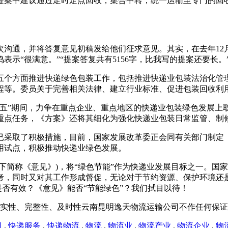
提案中建议通过定时定点回收，集合中转，统一运输至专门的回
次沟通，并将答复意见初稿发给他们征求意见。其实，在去年12
示“很满意。”“提案答复共有5156字，比我写的提案还要长。
五个方面推进快递绿色包装工作，包括推进快递业包装法治化管
程等。委员关于完善相关法律、建立行业标准、促进包装回收利
五”期间，力争在重点企业、重点地区的快递业包装绿色发展上取
重点任务，《方案》还将其细化为强化快递业包装日常监管、制修
已采取了积极措施，目前，国家发展改革委正会同有关部门制定
用试点，积极推动快递业绿色发展。
以下简称《意见》)，将“绿色节能”作为快递业发展目标之一。
考，同时又对其工作形成督促，无论对于节约资源、保护环境还
》是否有效？《意见》能否“节能绿色”？我们拭目以待！
实性、完整性、及时性云南昆明逸天物流运输公司不作任何保证
司
,
快递服务
,
快递物流
,
物流
,
物流业
,
物流产业
,
物流企业
,
物