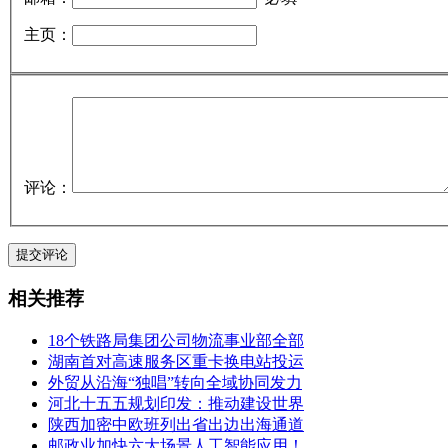
主页：
评论：
相关推荐
18个铁路局集团公司物流事业部全部
湖南首对高速服务区重卡换电站投运
外贸从沿海“独唱”转向全域协同发力
河北十五五规划印发：推动建设世界
陕西加密中欧班列出省出边出海通道
邮政业加快六大场景人工智能应用！