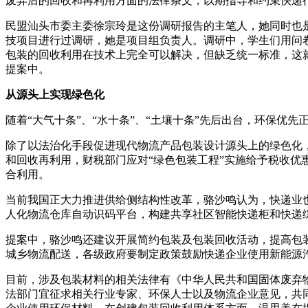
废弃后的回收和再利用方面的法律条文，以期指导和约束快递
民盟汕头市委主委徐宗玲是这份调研报告的主笔人，她同时也
技项目进行过调研，她是项目组负责人。调研中，学生们用问
包装的回收利用在技术上完全可以解决，但缺乏统一标准，这
提案中。
从源头上实现绿色化
随着“大气十条”、“水十条”、“土壤十条”先后出台，环保
除了以法治化手段促进现代物流产品包装设计源头上的绿色化
和回收再利用，财税部门应对“绿色包装工程”实施给予税收优
合利用。
当前我国正大力推进供给侧结构性改革，骆沙鸣认为，快递业也
人化物流仓库自动识码平台，构建共享社区智能快递柜和快递
提案中，骆沙鸣还建议开展简约包装及包装回收活动，提高包
城乡物流配送，各级政府要制定政策鼓励快递企业使用新能源
目前，涉及包装材料的相关法律有《中华人民共和国固体废弃
法部门宜征求相关行业专家、环保人士以及物流企业意见，共