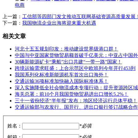
电商
上一篇：
工信部等四部门发文推动互联网基础资源高质量发展
下一篇：
我国物流企业出海将迎来重大机遇
相关文章
河北十五五规划印发：推动建设世界级港口群！
中国与中亚国家货物贸易额首破千亿美元：中亚占中国外
30辆新能源矿卡“乘船”出口共建“一带一路”国家！
跨境运输需求旺盛：上合示范区中欧班列今年开行453列
我国系列化标准新能源机车首次出口海外！
交通运输36项标准加快融入国际标准体系！
深入实施降低全社会物流成本专项行动：提升资源跨区域
海关总署：前10个月我国货物贸易进出口增长5.2%！
三十一省份经济“半年报”发布：地区经济运行总体平稳！
交通运输部与农发行、国开行、进出口银行签订战略合作
姓名：
*必填
邮箱：
*必填