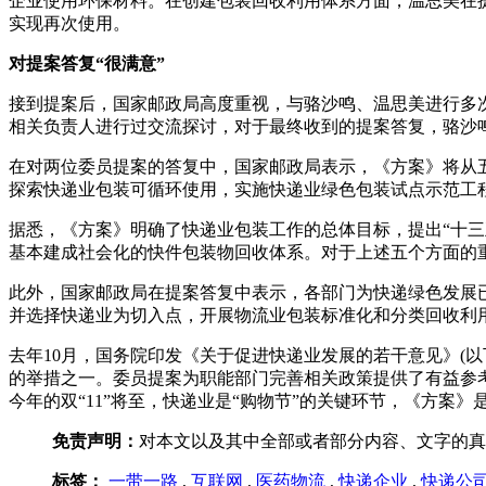
企业使用环保材料。在创建包装回收利用体系方面，温思美在
实现再次使用。
对提案答复“很满意”
接到提案后，国家邮政局高度重视，与骆沙鸣、温思美进行多
相关负责人进行过交流探讨，对于最终收到的提案答复，骆沙鸣表
在对两位委员提案的答复中，国家邮政局表示，《方案》将从
探索快递业包装可循环使用，实施快递业绿色包装试点示范工
据悉，《方案》明确了快递业包装工作的总体目标，提出“十三
基本建成社会化的快件包装物回收体系。对于上述五个方面的
此外，国家邮政局在提案答复中表示，各部门为快递绿色发展
并选择快递业为切入点，开展物流业包装标准化和分类回收利
去年10月，国务院印发《关于促进快递业发展的若干意见》(
的举措之一。委员提案为职能部门完善相关政策提供了有益参
今年的双“11”将至，快递业是“购物节”的关键环节，《方案
免责声明：
对本文以及其中全部或者部分内容、文字的真
标签：
一带一路
,
互联网
,
医药物流
,
快递企业
,
快递公