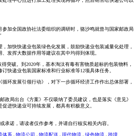
收处理中心点进行加工处理实现再循环，然后销售给快递公司以
月参加全国政协社法委组织的调研时，骆沙鸣就曾与国家邮政局
”
理，加快快递业包装绿色化发展，鼓励快递业包装减量化处理，
用、发挥大数据作用等建议在其中均得到体现。
得突破。到2020年，基本淘汰有毒有害物质超标的包装物料，
订快递业包装国家标准和行业标准等12项具体任务。
《循环发展引领行动》，对下一步循环经济工作作出总体部署，
国家邮政局出台《方案》不仅吸纳了委员建议，也是落实《意见》
是促进快递业可持续发展，都具有积极意义。
或承诺，请读者仅作参考，并请自行核实相关内容。
流体系
,
物流公司
,
物流配送
,
现代物流
,
绿色物流
,
跨境