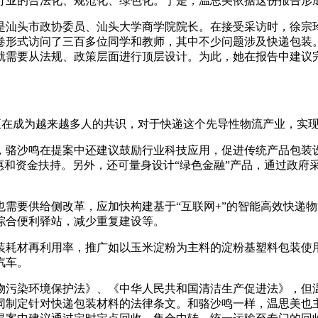
行业的合法化、规范化、绿色化。于是，温思美依据这份报告形
是汕头市政协委员、汕头大学商学院院长。在接受采访时，徐宗玲
卷形式访问了三百多位同学和教师，其中不少问题涉及快递包装。
就需要从法规、政策层面进行顶层设计。为此，她在报告中建议
优先正在成为越来越多人的共识，对于快递这个先导性物流产业，实
，骆沙鸣在提案中还建议鼓励行业科技应用，促进传统产品包装
惠和资金扶持。另外，还可量身设计“绿色金融”产品，通过政府
需要供给侧改革，应加快构建基于“互联网+”的智能高效快递
综合便利驿站，减少重复建设等。
装耗材再利用率，推广如以玉米淀粉为主料的淀粉基塑料包装使
汽车。
物污染环境保护法》、《中华人民共和国清洁生产促进法》，但
同制定针对快递包装材料的法律条文。和骆沙鸣一样，温思美也