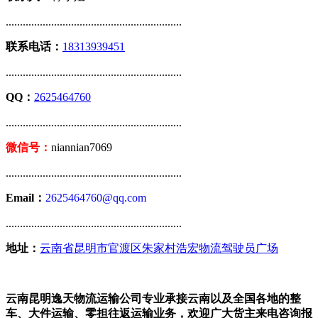
..............................................................
联系电话：
18313939451
..............................................................
QQ：
2625464760
..............................................................
微信号：
niannian7069
..............................................................
Email：
2625464760@qq.com
..............................................................
地址：
云南省昆明市官渡区朱家村浩宏物流驾驶员广场
云南昆明逸天物流运输公司专业承接云南以及全国各地的整
车、大件运输、零担往返运输业务，欢迎广大货主来电咨询报