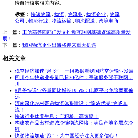
请自行核实相关内容。
标签：
快递物流
,
物流
,
物流业
,
物流企业
,
物流
公司
,
物流行业
,
物流运输
,
物流配送
,
跨境电商
上一篇：
工信部等四部门发文推动互联网基础资源高质量发
展！
下一篇：
我国物流企业出海将迎来重大机遇
相关文章
低空经济加速“起飞”： 一组数据看我国航空运输业发展
四川今年快递业务量已超30亿件：寄递服务强干联网，
川
8月份快递业务量同比增长19.5%：电商平台免除商家偏
远
河南深化农村寄递物流体系建设：“豫农优品”物畅其
流！
快递行业休养生息：广积粮、高筑墙！
构建农产品出村进城冷链物流网络：满足产地多层次冷
链
快递物流加速“跑” ：为中国经济注入更多信心！