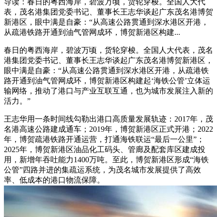
导读：春日的粤西海岸，碧波万顷，货轮穿梭。全国人大代
表，茂名港集团党委书记、董事长王志华谈起广东茂名港博贺
新港区，眼中满是自豪：“从高速公路贯通到深水港区开港，
从疏港铁路开通到油气管网成环，博贺新港区构建...
春日的粤西海岸，碧波万顷，货轮穿梭。全国人大代表，茂名
港集团党委书记、董事长王志华谈起广东茂名港博贺新港区，
眼中满是自豪：“从高速公路贯通到深水港区开港，从疏港铁
路开通到油气管网成环，博贺新港区构建起‘海铁公管’立体运
输网络，推动了港口与产业互联互通，也为城市发展注入新的
活力。”
王志华用一条时间线勾勒出港口高质量发展轨迹：2017年，茂
名港高速公路建成通车；2019年，博贺新港区正式开港；2022
年，博贺疏港铁路开通运营，打通海铁联运“最后一公里”；
2025年，博贺新港区油品化工码头、管廊及配套库区建成投
用，新增年吞吐能力1400万吨。至此，博贺新港区形成“海铁
公管”四路并进的集疏运系统，为茂名城市发展提供了高效
率、低成本的港口物流保障。