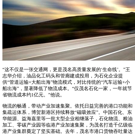
“这不仅是一张交通网，更是茂名高质量发展的‘生命线’。”王
志华介绍，油品化工码头和管廊建成投用，为石化企业提
供“管道运输+大船出海”物流模式，对比传统的“汽车运输+小
船出海”，显著降低了物流成本。“仅茂名石化一家，一年就节
省物流成本约1亿元。”他说。
物流的畅通，带动产业加速集聚。依托日益完善的港口功能和
集疏运体系，博贺新港区持续释放“磁吸效应”。中国石化、东
华能源、益海嘉里等一批大型企业相继落子，石化物流、粮油
加工、零碳产业园等临港产业加速集聚，为茂名打造千亿级临
港产业集群奠定了坚实基础。去年，茂名市港口货物吞吐量达