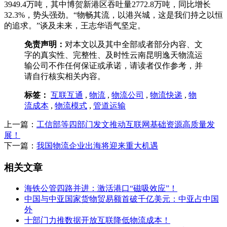
3949.4万吨，其中博贺新港区吞吐量2772.8万吨，同比增长
32.3%，势头强劲。“物畅其流，以港兴城，这是我们持之以恒
的追求。”谈及未来，王志华语气坚定。
免责声明：
对本文以及其中全部或者部分内容、文
字的真实性、完整性、及时性云南昆明逸天物流运
输公司不作任何保证或承诺，请读者仅作参考，并
请自行核实相关内容。
标签：
互联互通
,
物流
,
物流公司
,
物流快递
,
物
流成本
,
物流模式
,
管道运输
上一篇：
工信部等四部门发文推动互联网基础资源高质量发
展！
下一篇：
我国物流企业出海将迎来重大机遇
相关文章
海铁公管四路并进：激活港口“磁吸效应”！
中国与中亚国家货物贸易额首破千亿美元：中亚占中国
外
十部门力推数据开放互联降低物流成本！