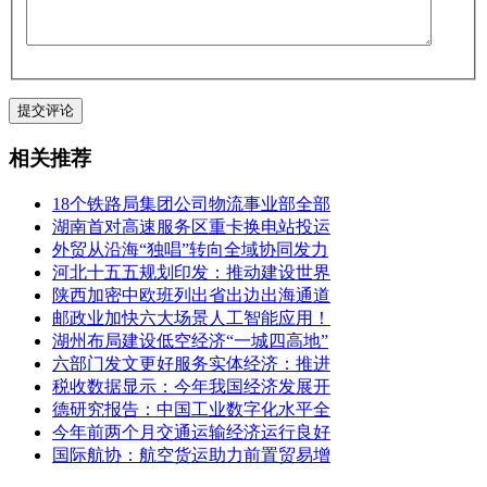
相关推荐
18个铁路局集团公司物流事业部全部
湖南首对高速服务区重卡换电站投运
外贸从沿海“独唱”转向全域协同发力
河北十五五规划印发：推动建设世界
陕西加密中欧班列出省出边出海通道
邮政业加快六大场景人工智能应用！
湖州布局建设低空经济“一城四高地”
六部门发文更好服务实体经济：推进
税收数据显示：今年我国经济发展开
德研究报告：中国工业数字化水平全
今年前两个月交通运输经济运行良好
国际航协：航空货运助力前置贸易增