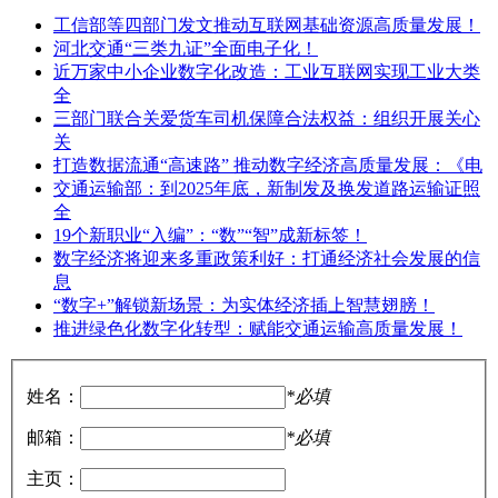
工信部等四部门发文推动互联网基础资源高质量发展！
河北交通“三类九证”全面电子化！
近万家中小企业数字化改造：工业互联网实现工业大类
全
三部门联合关爱货车司机保障合法权益：组织开展关心
关
打造数据流通“高速路” 推动数字经济高质量发展：《电
交通运输部：到2025年底，新制发及换发道路运输证照
全
19个新职业“入编”：“数”“智”成新标签！
数字经济将迎来多重政策利好：打通经济社会发展的信
息
“数字+”解锁新场景：为实体经济插上智慧翅膀！
推进绿色化数字化转型：赋能交通运输高质量发展！
姓名：
*必填
邮箱：
*必填
主页：