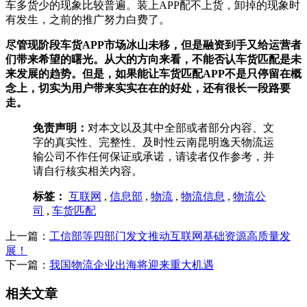
车多货少的现象比较普遍。装上APP配不上货，卸掉的现象时
有发生，之前的推广努力白费了。
尽管现阶段车货APP市场冰山未移，但是融资到手又给运营者
们带来希望的曙光。从大的方向来看，不能否认车货匹配是未
来发展的趋势。但是，如果能让车货匹配APP不是只停留在概
念上，切实为用户带来实实在在的好处，还有很长一段路要
走。
免责声明：
对本文以及其中全部或者部分内容、文
字的真实性、完整性、及时性云南昆明逸天物流运
输公司不作任何保证或承诺，请读者仅作参考，并
请自行核实相关内容。
标签：
互联网
,
信息部
,
物流
,
物流信息
,
物流公
司
,
车货匹配
上一篇：
工信部等四部门发文推动互联网基础资源高质量发
展！
下一篇：
我国物流企业出海将迎来重大机遇
相关文章