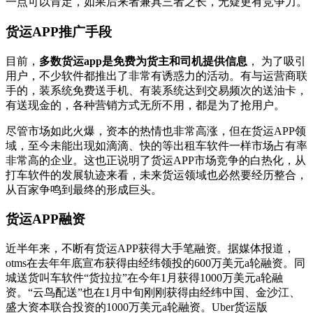
一点可以肯定，如果后来者兼具三者之长，无疑更有竞争力。
货运APP推广手段
目前，
多数货运app是免费为货主和司机提供信息
， 为了吸引
用户，不少软件都推出了非常有诱惑力的活动。有与运营商联
手的，装系统免费送手机、有装系统达到交易频次的送油卡，
有送现金的，各种营销方式无所不用，都是为了抢用户。
尽管市场如此火爆，资本的热情也非常高涨，但在货运APP领
域，至今未能出现如滴滴、快的等出租车软件一样市场占有率
非常高的企业。这也正说明了货运APP市场竞争的白热化，从
打车软件的发展轨迹来看，未来货运领域也必然要经历整合，
从百家争鸣到最终的形成巨头。
货运APP融资
近半年来，不断有货运APP获得大手笔融资。据媒体报道，
otms在去年年底宣布获得由经纬领投的600万美元a轮融资。同
城送货叫车软件“货拉拉”在今年1月获得1000万美元a轮融
资。“云鸟配送”也在1月中旬刚刚获得由经纬中国、金沙江、
盛大资本联合投资的1000万美元a轮融资。Uber货运版