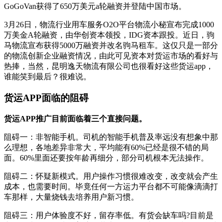
GoGoVan获得了650万美元a轮融资并登陆中国市场。
3月26日，物流行业用车服务O2O平台物流小秘宣布完成1000
万美金A轮融资，由华创资本领投，IDG资本跟投。近日，驹
马物流宣布获得5000万融资并改名驹马租车。这仅只是一部分
的物流创新企业融资情况，由此可见资本对货运市场的看好与
热捧，当然，昆明逸天物流有限公司也很看好这些货运app，
谁能笑到最后？很难说。
货运APP面临的阻碍
货运APP推广目前面临着三个直接问题。
阻碍一：非智能手机。司机的智能手机普及率远没有想象中那
么理想，各地差异非常大，平均能有60%已经是很不错的局
面。60%里面还要按年龄再细分，部分司机根本无法操作。
阻碍二：怀疑新模式。用户操作习惯很难改变，改变就会产生
成本，也需要时间。毕竟任何一方运力平台都不可能像滴滴打
车那样，大量烧钱去培养用户新习惯。
阻碍三：用户体验度不好，留存率低。有货会缺车吗?目前是