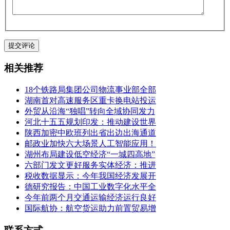
相关推荐
18个铁路局集团公司物流事业部全部
湖南首对高速服务区重卡换电站投运
外贸从沿海“独唱”转向全域协同发力
河北十五五规划印发：推动建设世界
陕西加密中欧班列出省出边出海通道
邮政业加快六大场景人工智能应用！
湖州布局建设低空经济“一城四高地”
六部门发文更好服务实体经济：推进
税收数据显示：今年我国经济发展开
德研究报告：中国工业数字化水平全
今年前两个月交通运输经济运行良好
国际航协：航空货运助力前置贸易增