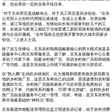
务，也会承担一定的业务开拓任务。
“对于京东而言是战略布点，对于员工而言是回乡创业。”京东
公关部人士向时代周报记者谈道。在该人士看来，在类似梅
州、湛江等地区的乡镇，先锋站站长每月能拿到好几千的工
资，在就业与薪资上相比于当地普通工薪阶层就有较强的优越
感与企业归属感。“去年我差点也想离开繁华的大城市回家乡
创业。”上述人士说。
除了设立先锋站，京东农村电商战略最核心的两大模式就是县
级服务中心和京东帮服务店。据了解，京东县级服务中心主要
承担了代客下单、招募乡村推广员、培训乡村推广员和营销推
广等功能，这是京东由线上向线下拓展的标志和大胆尝试。
在“熟人圈”走俏的乡镇地区，比大规模刷墙更有效的是招募当
地的乡村推广员，这是京东将自己的品牌、渠道渗透到农村最
直接的方式。乡村推广员能挨家挨户为近邻普及电商知识，提
供网上下单、代购等系列服务，可谓“单点突破”。这样的乡村
推广员由县级服务中心统一管理、培训、考核，是京东农村电
商市场最基础的“神经元”系统。
京东集团华南配送管理部总监王明波告诉记者，由于农村消费