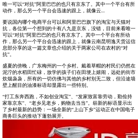
唯一可以“对抗”阿里巴巴的也只有京东了。其中一个平台有所
动作，那么另一个平台会迅速的跟上，就像云...
要说国内哪个电商平台可以和阿里巴巴旗下的淘宝与天猫对
抗，各位第一个想到的十有八九是京东，没错，目前来看唯一
可以“对抗”阿里巴巴的也只有京东了。其中一个平台有所动
作，那么另一个平台会迅速的跟上，就像云南昆明逸天货运信
息部分享的这一篇文章也介绍的关于两家公司在农村的“对
抗”。
盛夏的傍晚，广东梅州的一个乡村。戴着草帽的村民们仍然在
泥泞的水稻田忙碌，放学的孩子们在田埂上嬉闹，远处的街市
炊烟袅袅，所有的一切仿佛与其他的乡村别无二致，但沿途墙
壁上醒目的油漆标语却显露出一些特别。
“打工东奔西跑，不如创业淘宝”、“发家致富靠劳动，勤俭持
家靠京东”、“老乡见老乡，购物去当当”。崭新的标语显示出
了乡村最新的趋势：一场全新的“上山下乡”运动正在中国电子
商务巨头的推动下蓬勃展开。