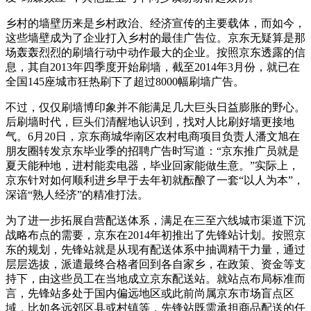
乡村的墙壁历来是乡村政治、经济宣传的主要载体，而如今，
这些墙壁成为了企业打入乡村的最佳广告位。京东无疑算是那
场轰轰烈烈的刷墙行动中动作最大的企业。按照京东透露的信
息，其自2013年四季度开始刷墙，截至2014年3月份，就已在
全国145座城市狂热刷下了超过8000幅刷墙广告。
不过，仅仅刷墙博印象并不能满足几大巨头日益膨胀的野心。
后刷墙时代，巨头们清醒地认识到，找对人比刷好墙更接地
气。6月20日，京东商城华南区农村电商项目负责人潘文旭在
朋友圈转发京东毕业季的招聘广告时写道：“京东推广员就是
夏天能种地，进村能卖电器，毕业回家能做生意。”实际上，
京东针对如何顺利进乡早于去年初就酝酿了一套“以人为本”，
深谙“熟人经济”的精准打法。
为了进一步拓展自营配送体系，满足在三至六线城市渠道下沉
战略布点的需要，京东在2014年初推出了先锋站计划。按照京
东的规划，先锋站就是从现有配送体系中抽调精干力量，通过
层层选拔，派遣最终合格者回到各自家乡，在政策、资金等支
持下，由这些员工在当地成立京东配送站。就站点布局标准而
言，先锋站多处于国内偏远地区或此前尚属京东市场盲点区
域，比如各远郊区县或村镇等，先锋站既需承担商品配送的任