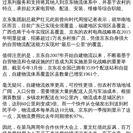
过系列服务和支持将其纳入到京东物流体系中，并基于农村的
特点，承担起大家电营销、配送、安装、维修等综合职能。
京东集团副总裁尹红元此前曾向时代周报记者表示，就华南地
区而言，目前广东已实现全境覆盖，福建地区实现区县覆盖，
广西也将于今年实现区县覆盖。京东的农村电商战略将在2015
年明显提速，招募超过1万名乡村推广员，凭借京东自身强大
的自营物流配送能力实现对“最后一公里”的覆盖。
值得注意的是，京东自2007年开始自建物流以来，不断着墨于
自营物流和仓储设施的打造成为其实施差异化战略的重要举
措。截至今年3月份，京东在全国已拥有3539个配送站和自提
点，自建物流体系覆盖区县数量已增至1961个。
毫无疑问，自建物流效率更高，可控性更强，但农村市场地域
广阔，人口分散，需要增派大量的配送人员与车油成本。根据
测算数据，乡镇农村配送在30公里内，物流成本是城区的3
倍，达到60公里则变成5倍。而一个快件从仓储发出到送到村
民手中，物流成本每单高达10元钱。京东的一季报则显示了这
一点，其物流费用比去年同期增长97%。
因此，在菜鸟两周年合作伙伴大会上，童文红借此反讽，百万