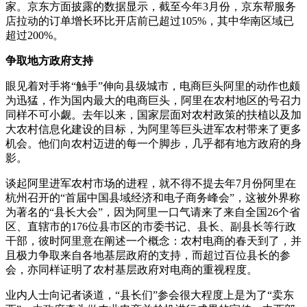
家。京东方面披露的数据显示，截至今年3月份，京东帮服务
店拉动的订单增长环比开店前已超过105%，其中华南区域已
超过200%。
争取地方政府支持
眼见着对手将“触手”伸向县级城市，电商巨头阿里的动作也颇
为迅猛，作为国内最大的电商巨头，阿里在农村地区的号召力
同样不可小觑。去年以来，国家层面对农村政策的扶植以及加
大农村信息化建设的目标，为阿里等巨头进军农村带来了更多
机会。他们向农村迈进的每一个脚步，几乎都有地方政府的身
影。
谈起阿里进军农村市场的进程，就不得不提去年7月份阿里在
杭州召开的“首届中国县域经济和电子商务峰会”，这被外界称
为著名的“县长大会”，因为阿里一口气请来了来自全国26个省
区、直辖市的176位县市区的市委书记、县长、副县长等行政
干部，彼时阿里意在阐述一个概念：农村电商的春天到了，并
且极力争取来自各地基层政府的支持，而超过百位县长的参
会，亦同样证明了农村基层政府对电商的重视程度。
业内人士向记者谈道，“县长们”参会很大程度上是为了“卖东