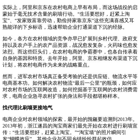
实际上，阿里和京东在农村电商上早有布局，而这场战役的启
蒙始于毫无技术含量的刷墙行动。“生活要想好，赶紧上淘
宝”、“发家致富靠劳动，勤俭持家靠京东”这些充满喜感又耳
熟能详的下乡标语，迅速帮助企业打通渠道下沉的经脉。
如今，各方在农村领域的竞争亦早已扩展到乡村代理、政府支
持以及农户手上的农产品资源，战况愈发复杂，火药味也愈发
浓烈。而这些巨头们，在农村电商的争霸赛中，也各自传承着
自身的基因和特质。去年开始，阿里、京东相继发布渠道下沉
计划，将农村电商作为未来的战略重点。
然而，进军农村市场真正备受考验的还是供应链、物流水平等
电商基本功。如何解决农村物流“最后一公里”的瓶颈，如何应
对农村市场的互联网改造，如何挖掘基于互联网的农村消费需
求，电商企业急寻农村扩张的身法和手段都堪称样本。
找代理比刷墙更接地气
电商企业对农村领域的探索，最开始的觊觎要追溯到2013年。
2013年初，浙江遂昌的淘宝商家们最先开始在农村进行刷墙宣
传：“生活要想好，赶紧上淘宝。”“淘宝墙”的照片瞬间引
发“蝴蝶效应”，其他企业与不同乡镇纷纷群起效仿。