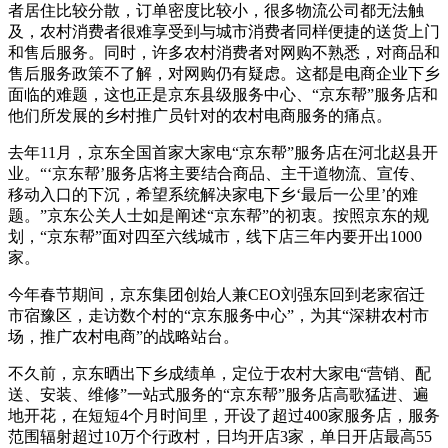
者居住比较分散，订单密度比较小，很多物流公司都无法触
及，农村消费者很难享受到与城市消费者同样便捷的送货上门
和售后服务。同时，许多农村消费者对网购不熟悉，对商品和
售后服务政策不了解，对网购仍有疑虑。这都是电商企业下乡
面临的难题，这也正是京东县级服务中心、“京东帮”服务店和
他们所发展的乡村推广员针对的农村电商服务的痛点。
去年11月，京东全国首家大家电“京东帮”服务店在河北赵县开
业。“‘京东帮’服务店将主要结合商品、主干道物流、宣传、
移动入口的下沉，希望系统解决家电下乡‘最后一公里’的难
题。”京东公关人士如是阐述“京东帮”的初衷。按照京东的规
划，“京东帮”面对四至六线城市，线下店三年内要开出1000
家。
今年春节期间，京东集团创始人兼CEO刘强东回到老家宿迁
市宿豫区，走访数个村的“京东服务中心”，为其“深耕农村市
场，推广农村电商”的战略站台。
不久前，京东晒出下乡成绩单，定位于农村大家电“营销、配
送、安装、维修”一站式服务的“京东帮”服务店高歌猛进、遍
地开花，在短短4个月时间里，开设了超过400家服务店，服务
范围辐射超过10万个行政村，日均开店3家，单日开店最高55