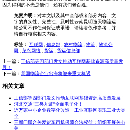
因为得利的不光是他们，还有我们老百姓。
免责声明：
对本文以及其中全部或者部分内容、文
字的真实性、完整性、及时性云南昆明逸天物流运
输公司不作任何保证或承诺，请读者仅作参考，并
请自行核实相关内容。
标签：
互联网
,
信息部
,
农村物流
,
物流
,
物流公
司
,
菜鸟网络
,
货运
,
货运信息部
上一篇：
工信部等四部门发文推动互联网基础资源高质量发
展！
下一篇：
我国物流企业出海将迎来重大机遇
相关文章
工信部等四部门发文推动互联网基础资源高质量发展！
河北交通“三类九证”全面电子化！
近万家中小企业数字化改造：工业互联网实现工业大类
全
三部门联合关爱货车司机保障合法权益：组织开展关心
关