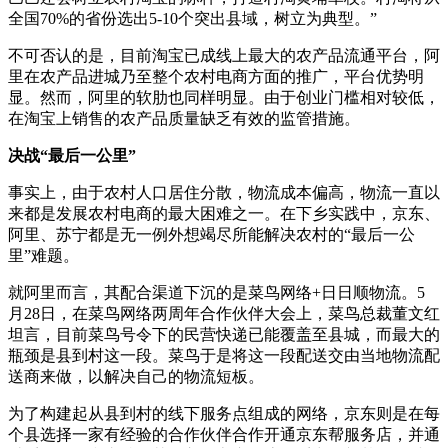
全国70%的省份选出5-10个突出县域，树立为典型。”
不可否认的是，目前淘宝已成线上最大的农产品流通平台，阿
里在农产品进城乃至整个农村电商方面的推广，平台优势明
显。然而，阿里的软肋也同样明显。由于创业门槛相对较低，
在淘宝上销售的农产品质量缺乏有效的监管措施。
决战“最后一公里”
事实上，由于农村人口居住分散，物流成本偏高，物流一直以
来都是发展农村电商的最大困难之一。在下乡实践中，京东、
阿里、苏宁都是无一例外想竭尽所能解决农村的“最后一公
里”难题。
就阿里而言，其配合渠道下沉的是菜鸟网络+日日顺物流。5
月28日，在菜鸟网络两周年合作伙伴大会上，菜鸟总裁董文红
坦言，目前菜鸟号令下的民营快递已能覆盖至县城，而最大的
瓶颈是县到村这一段。菜鸟于是将这一段配送交由当地物流配
送商来做，以解决自己的物流短板。
为了构建起从县到村的线下服务点组成的网络，京东则是在每
个县选择一家有经验的合作伙伴合作开通京东帮服务店，并通