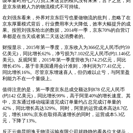
级单量时用七八万员工来送货的模式没有未来，言下之意，则
是京东依赖人力的物流模式不可持续。
在刘强东看来，外界对京东巨亏也要做物流的批判，忽略了在
京东厚重模式背后，行业费用率大大降低，效率大幅提升的成
果。按照刘强东给出的数据，2014年一季，京东70%的自营订
单都是在当天或者第二天送达消费者的。
财报显示，2015年第一季度，京东收入为366亿元人民币(约59
亿美元)，同比增长62%，净亏损为7.102亿元人民币(约1.146亿
美元)。反观阿里，2015年第一季度营收为174.25亿元，同比
增长45%，基于非美国通用会计准则，净利润为77.41亿元，
同比增长16%。尽管京东增速喜人，但仍难以止亏，与阿里盈
利能力不在一个量级上。
值得注意的是，第一季度京东总成交额达到878 亿元人民币
(约142 亿美元)，同比增长99%，高于阿里40%的增长速度。其
中，京东通过移动端渠道完成订单量约占总完成订单量的
42%，同比增长高达329%。同时，阿里的运营成本高达8.7亿
元，增长180%;京东在取得高速增长的同时，运营成本5.3亿
元，下降了13%。
反正云南昆明逸天物流运输有限公司就静静的看各位大佬斗，