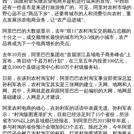
西”，由政府牵头做农业电商并趁机进行成果的宣传。中西部
还有一些县市是来进行旅游推广的。可见，阿里对农村市场的
野心远不止“商品下乡”，还要将城市的人和消费引向农村，重
点发展涉农电商业务，让“农产品进城”。
阿里巴巴的大数据显示，去年“双11”农村淘宝交易额占总额的
十分之一，成交额增长最快的城市均为3-5线的小城市，农产
品将成为下一个电商增长的亮点。
去年10月份，阿里巴巴集团在“首届浙江县域电子商务峰会”上
宣布，将启动“千县万村计划”，在三至五年内投资100亿元，
建立1000个县级运营中心和10万个村级服务站。
日前，在谈到农村淘宝时，阿里巴巴农村淘宝事业部资深总监
孙利军表示，农村淘宝其实是三张网的建立：天网、地网和人
网。其中，天网就是政府跟阿里巴巴一起编织的大网，地网是
基础建设，人网是人才建设。
阿里农村电商的雄心，在孙利军的话语中表露无遗。孙利军表
示：“村淘版图逐渐扩大，目前已经涉足到了15个省份，所涉
省市50%以上的县域都已经报名。到阿里巴巴2015财年年底，
参与村淘的省份预计会增加到23个左右。除此之外，今年阿里
巴巴还会树立农村淘宝的标杆，打造村淘黄埔军校。村淘将从