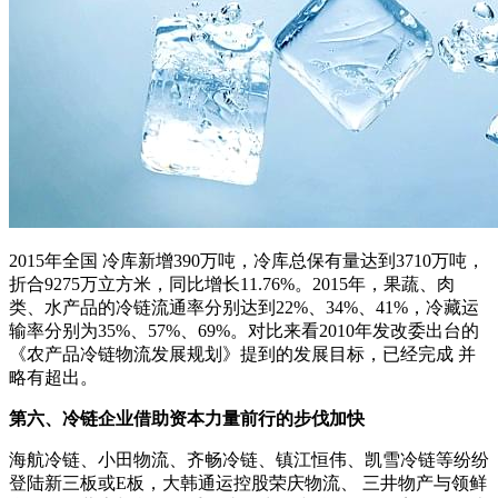
2015年全国 冷库新增390万吨，冷库总保有量达到3710万吨，
折合9275万立方米，同比增长11.76%。2015年，果蔬、肉
类、水产品的冷链流通率分别达到22%、34%、41%，冷藏运
输率分别为35%、57%、69%。对比来看2010年发改委出台的
《农产品冷链物流发展规划》提到的发展目标，已经完成 并
略有超出。
第六、冷链企业借助资本力量前行的步伐加快
海航冷链、小田物流、齐畅冷链、镇江恒伟、凯雪冷链等纷纷
登陆新三板或E板，大韩通运控股荣庆物流、 三井物产与领鲜