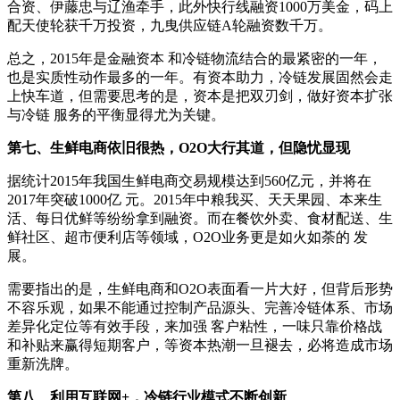
合资、伊藤忠与辽渔牵手，此外快行线融资1000万美金，码上
配天使轮获千万投资，九曳供应链A轮融资数千万。
总之，2015年是金融资本 和冷链物流结合的最紧密的一年，
也是实质性动作最多的一年。有资本助力，冷链发展固然会走
上快车道，但需要思考的是，资本是把双刃剑，做好资本扩张
与冷链 服务的平衡显得尤为关键。
第七、生鲜电商依旧很热，O2O大行其道，但隐忧显现
据统计2015年我国生鲜电商交易规模达到560亿元，并将在
2017年突破1000亿 元。2015年中粮我买、天天果园、本来生
活、每日优鲜等纷纷拿到融资。而在餐饮外卖、食材配送、生
鲜社区、超市便利店等领域，O2O业务更是如火如荼的 发
展。
需要指出的是，生鲜电商和O2O表面看一片大好，但背后形势
不容乐观，如果不能通过控制产品源头、完善冷链体系、市场
差异化定位等有效手段，来加强 客户粘性，一味只靠价格战
和补贴来赢得短期客户，等资本热潮一旦褪去，必将造成市场
重新洗牌。
第八、利用互联网+，冷链行业模式不断创新