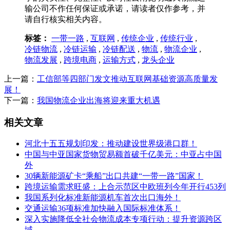
输公司不作任何保证或承诺，请读者仅作参考，并
请自行核实相关内容。
标签：
一带一路
,
互联网
,
传统企业
,
传统行业
,
冷链物流
,
冷链运输
,
冷链配送
,
物流
,
物流企业
,
物流发展
,
跨境电商
,
运输方式
,
龙头企业
上一篇：
工信部等四部门发文推动互联网基础资源高质量发
展！
下一篇：
我国物流企业出海将迎来重大机遇
相关文章
河北十五五规划印发：推动建设世界级港口群！
中国与中亚国家货物贸易额首破千亿美元：中亚占中国
外
30辆新能源矿卡“乘船”出口共建“一带一路”国家！
跨境运输需求旺盛：上合示范区中欧班列今年开行453列
我国系列化标准新能源机车首次出口海外！
交通运输36项标准加快融入国际标准体系！
深入实施降低全社会物流成本专项行动：提升资源跨区
域