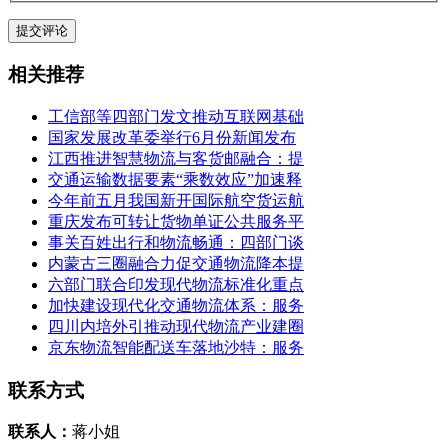
相关推荐
工信部等四部门发文推动互联网基础
国家发展改革委举行6月份新闻发布
江西推进智慧物流与客货邮融合：提
交通运输数据要素“乘数效应”加速释
今年前五月我国新开国际航空货运航
重庆发布可转让货物单证公共服务平
事关百姓出行和物流畅通：四部门谈
内蒙古三圈融合力促交通物流降本提
六部门联合印发现代物流标准化重点
加快建设现代化交通物流体系：服务
四川内培外引推动现代物流产业建圈
京东物流智能配送车落地沙特：服务
联系方式
联系人：
蒋小姐