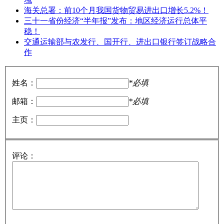
海关总署：前10个月我国货物贸易进出口增长5.2%！
三十一省份经济“半年报”发布：地区经济运行总体平
稳！
交通运输部与农发行、国开行、进出口银行签订战略合
作
姓名：
*必填
邮箱：
*必填
主页：
评论：