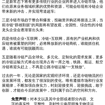
二是新常态下将有更多传统行业的企业跨界进入冷链市场，他
们在原来业务领域积累的优势和资源，可能会给现有冷链企业
带来新的冲击，并实现弯道超车;
三是冷链市场趋于整合和爆发，投融资并购还将接连上演，当
前冷链“群雄割据”的局面将有望改观，全国性、综合性的冷链
龙头企业会逐渐冒出头来;
四是传统企业+互联网，冷链+互联网，原有的产业机构和供
应链将被重塑的同时，必将释放新的冷链商机，谁能抓住机
遇，谁就有可能脱颖而出;
五是随着冷链产品全球化、多元化、定制化的需求发展，更多
的冷链运输方式将会出现并占有一席之地，铁路、船运、航空
冷链将迎头赶上，不再是公路冷链运输“一支独放”。
过去的一年，无论是国家的宏观经济环境，还是冷链物流的行
业发展环境，都发生了很深刻的变化。唯有遵循市场和行业发
展规律，不断加强自身实力，时刻迎接变局，迎接挑战，敢于
创新，才能在今后的发展中，找到属于自己的空间和方向。
免责声明：
对本文以及其中全部或者部分内容、文
字的真实性、完整性、及时性云南昆明逸天物流运