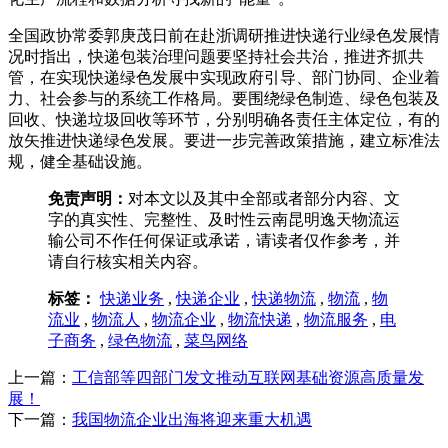
全国政协常委郭庚茂日前在赴浙调研推进快递行业绿色发展情
况时指出，快递包装治理问题要坚持社会共治，推进齐抓共
管，在实现快递绿色发展中实现政府引导、部门协同、企业着
力、社会参与的系统工作格局。要围绕绿色制造、绿色包装及
回收、快递垃圾回收等环节，分别明确各责任主体定位，有的
放矢推进快递绿色发展。要进一步完善政策措施，建立标准法
规，健全基础设施。
免责声明：
对本文以及其中全部或者部分内容、文
字的真实性、完整性、及时性云南昆明逸天物流运
输公司不作任何保证或承诺，请读者仅作参考，并
请自行核实相关内容。
标签：
快递业务
,
快递企业
,
快递物流
,
物流
,
物
流业
,
物流人
,
物流企业
,
物流快递
,
物流服务
,
电
子商务
,
绿色物流
,
菜鸟网络
上一篇：
工信部等四部门发文推动互联网基础资源高质量发
展！
下一篇：
我国物流企业出海将迎来重大机遇