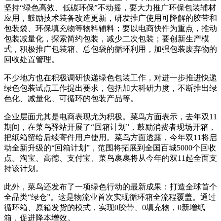
坚持“绿色高效、低碳环保”不动摇，要大力推广环保包装辅材
应用，鼓励技术装备改造更新，研发推广使用可降解的胶带和
包装袋、环保填充物等物料辅料；要以电商快件为重点，推动
包装减量化，探索简约包装，减少二次包装；要创新生产模
式，积极推广包装箱、总包袋的循环利用，加强包装废弃物的
回收处置管理。
不少地方也在积极调研快递绿色包装工作，对进一步推进快递
绿色包装试点工作提出要求，包括加大科研力度，不断推出绿
色化、减量化、可循环的包装产品等。
企业层面尤其是电商表现尤为积极。菜鸟方面表示，去年双11
期间，在菜鸟驿站开展了“回箱计划”，鼓励消费者现场开箱，
把纸箱留给后续寄件用户使用。菜鸟方面透露，今年双11将启
动全新升级的“回箱计划”，范围将拓展到全国百城5000个回收
点。淘宝、高德、支付宝、菜鸟裹裹将从今年的双11起全面支
持该计划。
此外，菜鸟还发布了一项绿色行动的最新成果：打造全球首个
全品类“绿仓”。这是物流业首次实现循环箱全流程覆盖。通过
循环箱、原箱发货的模式，实现0胶带、0填充物，0新增纸
箱，促进降本增效。