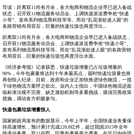
导读：距离双11尚有月余，各大电商和物流企业早已进入备战
状态，召开双11物流服务动员会、上调快递派送费争抢“快递
小哥”、发布系列物流黑科技等等。而在“乱花渐欲迷人眼”的
各路营销布局背后，巨量的快递垃圾也再度浮出...
距离双11尚有月余，各大电商和物流企业早已进入备战状态，
召开双11物流服务动员会、上调快递派送费争抢“快递小哥”、
发布系列物流黑科技等等。而在“乱花渐欲迷人眼”的各路营销
布局背后，巨量的快递垃圾也再度浮出水面。
《经济参考报》记者获悉，快递垃圾增量已占垃圾增量的
90%，今年包裹量将达到十年来最高点，届时快递垃圾量也将
再创惊人纪录。目前，政府和企业正加快推进绿色物流，一揽
子绿色物流方案呼之欲出。业内人士指出，中国绿色物流还面
临标准法规不完善、缺乏激励机制等多重挑战，亟须完善政策
措施，调动各方积极参与。
快递包裹垃圾增量惊人
国家邮政局发布的数据显示，今年上半年，全国快递业务量保
持高速增长，预计累计完成220.8亿件，超过我国2015年全年
快递业务量。双11在即，巨量包裹将再次袭来。在近日由中国