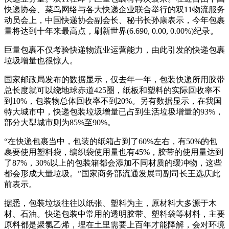
快递协会、菜鸟网络与各大快递企业联合举行的双11物流服务
动员会上，中国快递协会副会长、秘书长孙康表示，今年包裹
量将达到十年来最高点，刷新世界(6.690, 0.00, 0.00%)纪录。
巨量包裹不仅考验快递物流业运营能力，由此引发的快递包裹
垃圾增量也很惊人。
国家邮政局发布的数据显示，仅去年一年，包装快递所用胶带
总长度就可以绕地球赤道425圈，纸板和塑料的实际回收率不
到10%，包装物总体回收率不到20%。另有数据显示，在我国
特大城市中，快递包装垃圾增量已占到生活垃圾增量的93%，
部分大型城市则为85%至90%。
“在快递包裹当中，包装的纸箱占到了60%左右，有50%的包
裹要使用塑料袋，编织袋使用量也有45%，胶带的使用量达到
了87%，30%以上的包装箱都会添加不同材质的缓冲物，这些
都会形成大量垃圾。”国家商务部流通发展司副司长王选庆此
前表示。
据悉，包装垃圾往往以纸张、塑料为主，原材料大多源于木
材、石油。快递包装中常用的透明胶带、塑料袋等材料，主要
原料都是聚氯乙烯，埋在土里需要上百年才能降解，会对环境