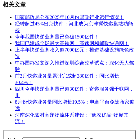
相关文章
国家邮政局公布2025年10月份邮政行业运行情况！
经转超过45%出京快件：河北成为京津冀快递集散功能
核
今年我国快递业务量已突破1500亿件！
我国已建成全球最大高铁网：高速网和邮政快递网！
上半年快递业务收入超7000亿元：推进基础设施绿色改
造
中办国办发文深入推进深圳综合改革试点：深化无人驾
驶
前2月快递业务量累计完成超280亿件：同比增长
30.4%！
四川今年快递业务量已超30亿件：寄递服务强干联网，
川
8月份快递业务量同比增长19.5%：电商平台免除商家偏
远
河南深化农村寄递物流体系建设：“豫农优品”物畅其
流！