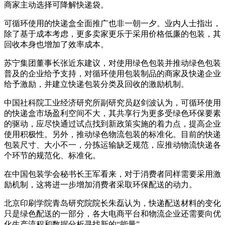
商家主动选择可降解快递袋。
可循环使用的快递盒全面推广也非一朝一夕。业内人士指出，
除了基于成本考虑，更多卖家更乐于采用价格低廉的包装，其
回收本身也增加了效率成本。
苏宁集团董事长张近东建议，对使用绿色包装并推动绿色包装
普及的企业给予支持，对循环使用包装制品的商家及快递企业
给予激励，并建立快递包装分类及回收的激励机制。
中国社科院工业经济研究所副研究员赵剑波认为，可循环使用
的快递盒市场盈利空间不大，其共享行为更多受绿色环保要素
的驱动，应尽快通过试点找到新政策实施的着力点，提高企业
使用积极性。另外，推动绿色物流包装的标准化。目前的快递
包装尺寸、大小不一，分拣运输缺乏规范，应推动物流快递各
个环节的规范化、标准化。
在中国包装学会秘书长王军看来，对于消费者同样需要采用激
励机制，这将进一步增加消费者采取环保配送的动力。
北京印刷学院青岛研究院院长朱磊认为，快递配送材料的变化
只是绿色配送的一部分，各大电商平台和物流企业还需要向优
化生产流程和数据分析寻找新的“能量”。