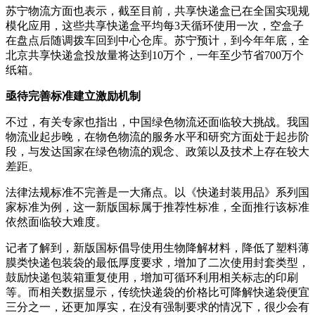
苏宁物流方面也表示，截至目前，共享快递盒已在全国实现规
模化应用，这些共享快递盒平均每3天循环使用一次，空盒子
在盘点后随调拨车回到中心仓库。苏宁预计，到今年年底，全
北京共享快递盒投放量将达到10万个，一年至少节省700万个
纸箱。
亟待完善标准建立激励机制
不过，有关专家也指出，中国绿色物流还面临较大挑战。我国
物流业起步晚，在物色物流的服务水平和研究方面处于起步阶
段，与发达国家在绿色物流的观念、政策以及技术上存在较大
差距。
法律法规标准不完善是一大痛点。以《快递封装用品》系列国
家标准为例，这一新版国标属于推荐性标准，全面推行该标准
依然面临较大难度。
记者了解到，新版国标倡导使用生物降解材料，降低了塑料薄
膜类快递包装袋的最低厚度要求，增加了二次使用封套类型，
鼓励快递包装箱重复使用，增加可循环利用相关标志的印刷
等。而相关数据显示，传统快递袋的价格比可降解快递袋便宜
三分之一，还更加厚实，在没有强制要求的情况下，很少会有