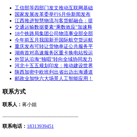
工信部等四部门发文推动互联网基础
国家发展改革委举行6月份新闻发布
江西推进智慧物流与客货邮融合：提
交通运输数据要素“乘数效应”加速释
18个铁路局集团公司物流事业部全部
今年前五月我国新开国际航空货运航
重庆发布可转让货物单证公共服务平
湖南首对高速服务区重卡换电站投运
外贸从沿海“独唱”转向全域协同发力
河北十五五规划印发：推动建设世界
陕西加密中欧班列出省出边出海通道
邮政业加快六大场景人工智能应用！
联系方式
联系人：
蒋小姐
..............................................................
联系电话：
18313939451