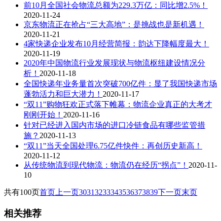
前10月全国社会物流总额为229.3万亿：同比增2.5%！
2020-11-24
京东物流正在抢占“三大高地”：是挑战也是新机遇！
2020-11-21
4家快递企业发布10月经营简报：韵达下降幅度最大！
2020-11-19
2020年中国物流行业发展现状与物流枢纽建设情况分
析！
2020-11-18
全国快递年业务量首次突破700亿件：显了我国快递市场
蓬勃活力和巨大潜力！
2020-11-17
“双11”购物狂欢正式落下帷幕：物流企业真正的大考才
刚刚开始！
2020-11-16
针对已经进入国内市场的进口冷链食品有哪些监管措
施？
2020-11-13
“双11”当天全国处理6.75亿件快件：再创历史新高！
2020-11-12
从传统物流到现代物流：物流仍在经历“拐点”！
2020-11-
10
共有100页
首页
上一页
30
31
32
33
34
35
36
37
38
39
下一页
末页
相关推荐