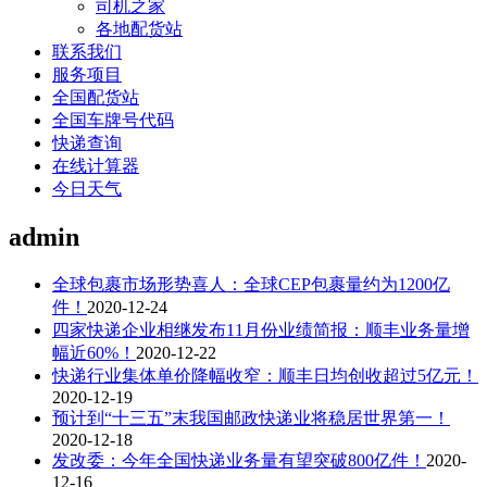
司机之家
各地配货站
联系我们
服务项目
全国配货站
全国车牌号代码
快递查询
在线计算器
今日天气
admin
全球包裹市场形势喜人：全球CEP包裹量约为1200亿
件！
2020-12-24
四家快递企业相继发布11月份业绩简报：顺丰业务量增
幅近60%！
2020-12-22
快递行业集体单价降幅收窄：顺丰日均创收超过5亿元！
2020-12-19
预计到“十三五”末我国邮政快递业将稳居世界第一！
2020-12-18
发改委：今年全国快递业务量有望突破800亿件！
2020-
12-16