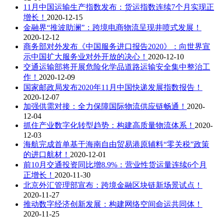
11月中国运输生产指数发布：货运指数连续7个月实现正
增长！
2020-12-15
金融界“推波助澜”：跨境电商物流呈现井喷式发展！
2020-12-12
商务部对外发布《中国服务进口报告2020》：向世界宣
示中国扩大服务业对外开放的决心！
2020-12-10
交通运输部将开展危险化学品道路运输安全集中整治工
作！
2020-12-09
国家邮政局发布2020年11月中国快递发展指数报告！
2020-12-07
加强供需对接：全力保障国际物流供应链畅通！
2020-
12-04
抓住产业数字化转型趋势：构建高质量物流体系！
2020-
12-03
海航完成首单基于海南自由贸易港原辅料“零关税”政策
的进口航材！
2020-12-01
前10月交通投资同比增8.9%：营业性货运量连续6个月
正增长！
2020-11-30
北京外汇管理部宣布：跨境金融区块链新场景试点！
2020-11-27
推动数字经济创新发展：构建网络空间命运共同体！
2020-11-25