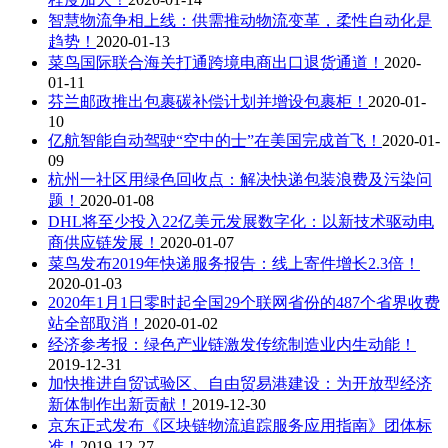
智慧物流争相上线：供需推动物流变革，柔性自动化是
趋势！
2020-01-13
菜鸟国际联合海关打通跨境电商出口退货通道！
2020-
01-11
芬兰邮政推出包裹碳补偿计划并增设包裹柜！
2020-01-
10
亿航智能自动驾驶“空中的士”在美国完成首飞！
2020-01-
09
杭州一社区用绿色回收点：解决快递包装浪费及污染问
题！
2020-01-08
DHL将至少投入22亿美元发展数字化：以新技术驱动电
商供应链发展！
2020-01-07
菜鸟发布2019年快递服务报告：线上寄件增长2.3倍！
2020-01-03
2020年1月1日零时起全国29个联网省份的487个省界收费
站全部取消！
2020-01-02
经济参考报：绿色产业链激发传统制造业内生动能！
2019-12-31
加快推进自贸试验区、自由贸易港建设：为开放型经济
新体制作出新贡献！
2019-12-30
京东正式发布《区块链物流追踪服务应用指南》团体标
准！
2019-12-27