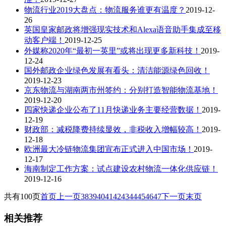
物流行业2019大盘点：物流服务谁更有温度？
2019-12-
26
英国皇家邮政将增强现实技术和Alexa语音助手集成至移
动客户端！
2019-12-25
外媒称2020年“最初一英里”或将出现更多新科技！
2019-
12-24
国外邮政企业绿色发展有看头：清洁能源绿色回收！
2019-12-23
京东物流与湖南两市州签约：分别打造智能物流基地！
2019-12-20
四家快递企业公布了11月快递业务主要经营数据！
2019-
12-19
财政部：减税降费持续显效，非税收入增幅较高！
2019-
12-18
欧洲最大冷链物流集团宣布正式进入中国市场！
2019-
12-17
海南制定工作方案：试点建设农村物流一体化供应链！
2019-12-16
共有100页
首页
上一页
38
39
40
41
42
43
44
45
46
47
下一页
末页
相关推荐