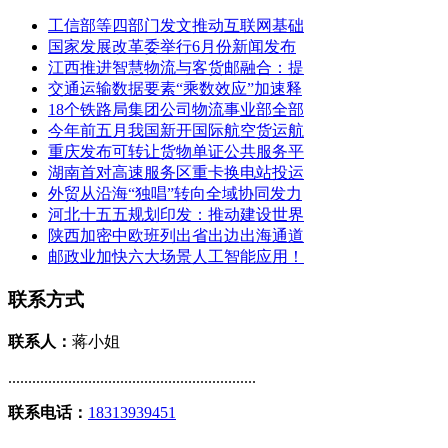
工信部等四部门发文推动互联网基础
国家发展改革委举行6月份新闻发布
江西推进智慧物流与客货邮融合：提
交通运输数据要素“乘数效应”加速释
18个铁路局集团公司物流事业部全部
今年前五月我国新开国际航空货运航
重庆发布可转让货物单证公共服务平
湖南首对高速服务区重卡换电站投运
外贸从沿海“独唱”转向全域协同发力
河北十五五规划印发：推动建设世界
陕西加密中欧班列出省出边出海通道
邮政业加快六大场景人工智能应用！
联系方式
联系人：
蒋小姐
..............................................................
联系电话：
18313939451