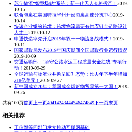
苏宁物流“智慧场站”系统：新一代无人仓将投产！
2019-
10-15
联合包裹在美国特拉华州开设包裹高速分拣中心
2019-
10-14
快递企业纷纷跨境：跨境物流需要有供应链全链路设计
人才！
2019-10-12
申通快递率先开启2019年双十一物流备战模式！
2019-
10-11
国家邮政局发布2019年国庆期间全国邮政行业运行情况
2019-10-09
交通运输部：“坚守公路水运工程质量安全红线”专项行
动！
2019-09-29
全球运输与物流业并购呈回升态势：比去年下半年增加
218亿美元！
2019-09-27
新中国成立70年：我国成全球货物贸易第一大国！
2019-
09-26
共有100页
首页
上一页
40
41
42
43
44
45
46
47
48
49
下一页
末页
相关推荐
工信部等四部门发文推动互联网基础