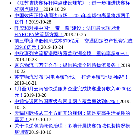
《江苏省快递标杆网点建设规范》：进一步推进快递标
杆网点建设！
2019-10-29
中国效应正拉动周边市场：2025年全球包裹量将超两千
亿件！
2019-10-28
呼应和对接中国“一带一路”建设：法国最大联盟港
HAROPA物流新方案！
2019-10-25
前三季度降低物流成本570亿元：交通固定资产投资完成
22918亿元！
2019-10-24
中欧班列物流配送网络覆盖欧洲全境：重箱率超80%！
2019-10-23
京东物流与万宁合作：提供跨境全链路物流服务！
2019-
10-22
苏宁物流发布“闪电乡镇”计划：打造乡镇“近场网络”！
2019-10-21
1月至9月云南省快递服务企业完成快递业务收入40.90亿
元！
2019-10-20
中通快递网络国家级贫困县网点覆盖率达到92%！
2019-
10-18
天猫国际将从三个方面开始规划：满足更高生活品质的
需要！
2019-10-17
关于快递包装绿色治理：多地开展快递领域包装情况摸
底调查
2019-10-16