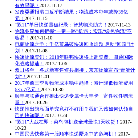
有效果呢？
2017-11-17
发改委通报港口反垄断结果：物流成本每年或降35亿
元！
2017-11-15
“双11”单日快递量破纪录：智慧物流助力！
2017-11-13
物流业应如何把握“一带一路”机遇：实现“绿色物流”不
容易！
2017-11-10
电商物流之争：千亿菜鸟破快递回收难题 启动“回箱”计
划！
2017-11-08
快递物流资讯：2018年联邦快递将上调资费、圆通国际
化战略提速！
2017-11-06
双11将至：各式新零售短兵相接，京东物流宣布“青流计
划”！
2017-11-01
2017年前三季度物流成本稳中趋降：累计降低物流费用
635.7亿元！
2017-10-30
顺丰与联通合作推出快递专属卡大丰卡：寄件收件赠流
量！
2017-10-26
快递推出隐私面单究竟好不好用？我们又该如何认领自
己的快递呢？
2017-10-24
“双11”大战在即：菜鸟包机送全球最快1天收货！
2017-
10-23
中国民营快递第一股顺丰快递厮杀中的危与机！
2017-