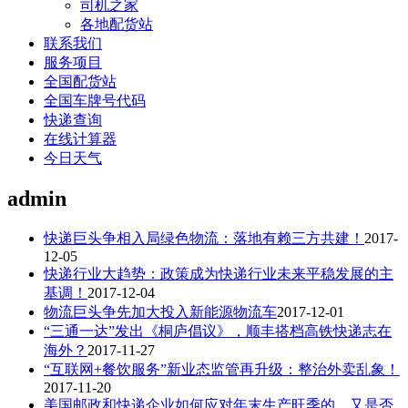
司机之家
各地配货站
联系我们
服务项目
全国配货站
全国车牌号代码
快递查询
在线计算器
今日天气
admin
快递巨头争相入局绿色物流：落地有赖三方共建！
2017-
12-05
快递行业大趋势：政策成为快递行业未来平稳发展的主
基调！
2017-12-04
物流巨头争先加大投入新能源物流车
2017-12-01
“三通一达”发出《桐庐倡议》，顺丰搭档高铁快递志在
海外？
2017-11-27
“互联网+餐饮服务”新业态监管再升级：整治外卖乱象！
2017-11-20
美国邮政和快递企业如何应对年末生产旺季的，又是否