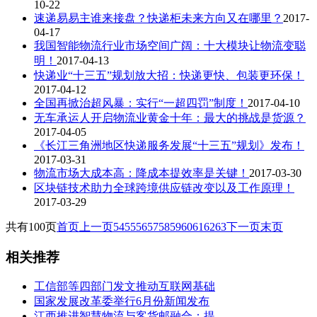
10-22
速递易易主谁来接盘？快递柜未来方向又在哪里？
2017-
04-17
我国智能物流行业市场空间广阔：十大模块让物流变聪
明！
2017-04-13
快递业“十三五”规划放大招：快递更快、包装更环保！
2017-04-12
全国再掀治超风暴：实行“一超四罚”制度！
2017-04-10
无车承运人开启物流业黄金十年：最大的挑战是货源？
2017-04-05
《长江三角洲地区快递服务发展“十三五”规划》发布！
2017-03-31
物流市场大成本高：降成本提效率是关键！
2017-03-30
区块链技术助力全球跨境供应链改变以及工作原理！
2017-03-29
共有100页
首页
上一页
54
55
56
57
58
59
60
61
62
63
下一页
末页
相关推荐
工信部等四部门发文推动互联网基础
国家发展改革委举行6月份新闻发布
江西推进智慧物流与客货邮融合：提