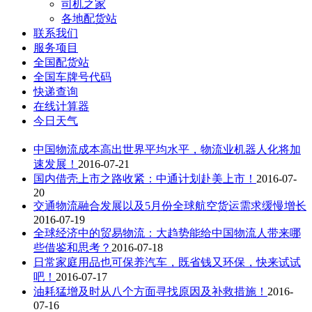
司机之家
各地配货站
联系我们
服务项目
全国配货站
全国车牌号代码
快递查询
在线计算器
今日天气
中国物流成本高出世界平均水平，物流业机器人化将加
速发展！
2016-07-21
国内借壳上市之路收紧：中通计划赴美上市！
2016-07-
20
交通物流融合发展以及5月份全球航空货运需求缓慢增长
2016-07-19
全球经济中的贸易物流：大趋势能给中国物流人带来哪
些借鉴和思考？
2016-07-18
日常家庭用品也可保养汽车，既省钱又环保，快来试试
吧！
2016-07-17
油耗猛增及时从八个方面寻找原因及补救措施！
2016-
07-16