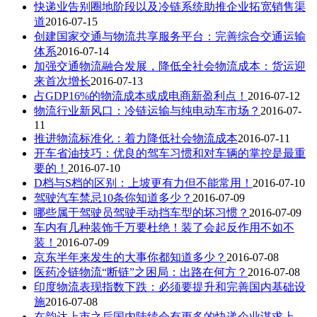
快递业告别圈地阶段以及冷链系统助推企业拓宽销售渠
道
2016-07-15
创建国家交通与物流共享服务平台：完善综合交通运输
体系
2016-07-14
加强交通物流融合发展，降低全社会物流成本：货运迎
来首次增长
2016-07-13
占GDP16%的物流成本或成电商新盈利点！
2016-07-12
物流行业新风口：冷链运输与纯电动车市场？
2016-07-
11
推进物流标准化：着力降低社会物流成本
2016-07-11
开车省油技巧：优良的驾车习惯和对车辆的掌控是最重
要的！
2016-07-10
D档与S档的区别：上坡更有力但不能常用！
2016-07-10
驾驶汽车禁忌10条你知道多少？
2016-07-09
哪些属于驾驶员驾驶手动挡车型的坏习惯？
2016-07-09
车内有几种装饰千万要杜绝！装了会起反作用不如不
装！
2016-07-09
京东半年来发生的大事你都知道多少？
2016-07-08
医药冷链物流“断链”之困局：出路在何方？
2016-07-08
印度物流表现指数下跌：必须要提升和完善国内基础设
施
2016-07-08
在韵达上市之后国内陆续会有更多的快递企业谋求上