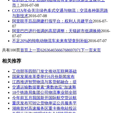
市！
2016-07-08
COTA年会关注绿色多式交通与物流：交流各种新思路
与新技术
2016-07-08
阿里联手百品牌建打假平台：权利人共建平台
2016-07-
07
阿里巴巴进行低调的高层调整：天猫超市低调换帅
2016-
07-07
不足20%的纯电动物流车未来有望拿到补贴
2016-07-07
共有100页
首页
上一页
62
63
64
65
66
67
68
69
70
71
下一页
末页
相关推荐
工信部等四部门发文推动互联网基础
国家发展改革委举行6月份新闻发布
江西推进智慧物流与客货邮融合：提
交通运输数据要素“乘数效应”加速释
18个铁路局集团公司物流事业部全部
今年前五月我国新开国际航空货运航
重庆发布可转让货物单证公共服务平
湖南首对高速服务区重卡换电站投运