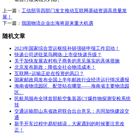
上一篇：
工信部等四部门发文推动互联网基础资源高质量发
展！
下一篇：
我国物流企业出海将迎来重大机遇
随机文章
2023年国家综合货运枢纽补链强链申报工作启动！
快递公司进驻菜鸟网络:上市促快递升级？
关于加快发展农村电子商务的意见落实的具体措施
北京发布新政：降低全社会物流成本！
互联网+运输正处在投资的风口？
国家邮政局发布全国上半年邮政行业经济运行情况通报
海南省物流园区、配货站在哪里——海南省主要物流园
区、
民航局颁布全球首部航空集装器CT爆炸物探测安检系统
技
交通运输部山东省政府联合出台意见：共同加快建设交
通
新手开车过程中易犯错误，大家遇到的时候要注意改
正！