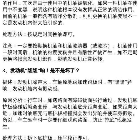
的作用，其次是由于使用中的机油被氧化。如果一种机油在使
用中不变黑，说明这种机油根本没有发挥其正常的清洁作用。
目前的机油一般都含有清净分散剂，刚刚更换的机油变黑不一
定是发动机内部太脏引起的。
处理方法：按规定时间换油即可。
注意：一定要按期换机油和机油滤清器（或滤芯）。机油使用
一段时间后，机油的粘度变稠并且有酸性产物产生，如不定期
更换将损害发动机部件，影响发动机正常运转。
3、发动机“隆隆”响！是不是坏了？
描述：发动机噪声大，车辆原地踩加速踏板时，有“隆隆”异
响，发动机舱内有振动感。
原因分析：行车时，如遇路面有障碍物而强行通过，发动机底
护板磕碰后就会变形，与发动机油底壳距离变近。如果距离太
近，加速时油底壳与底护板相撞就会发出异响并使车身振动。
所以，车主驾车时一定要仔细观察路面，防止“拖底”现象发
生。
处理方法：拆下底护板，压平校正即可。