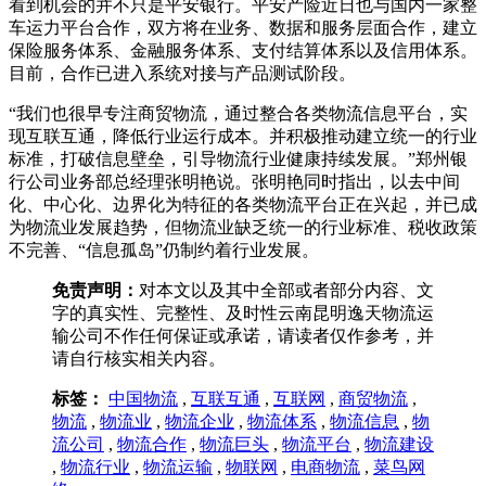
看到机会的并不只是平安银行。平安产险近日也与国内一家整
车运力平台合作，双方将在业务、数据和服务层面合作，建立
保险服务体系、金融服务体系、支付结算体系以及信用体系。
目前，合作已进入系统对接与产品测试阶段。
“我们也很早专注商贸物流，通过整合各类物流信息平台，实
现互联互通，降低行业运行成本。并积极推动建立统一的行业
标准，打破信息壁垒，引导物流行业健康持续发展。”郑州银
行公司业务部总经理张明艳说。张明艳同时指出，以去中间
化、中心化、边界化为特征的各类物流平台正在兴起，并已成
为物流业发展趋势，但物流业缺乏统一的行业标准、税收政策
不完善、“信息孤岛”仍制约着行业发展。
免责声明：
对本文以及其中全部或者部分内容、文
字的真实性、完整性、及时性云南昆明逸天物流运
输公司不作任何保证或承诺，请读者仅作参考，并
请自行核实相关内容。
标签：
中国物流
,
互联互通
,
互联网
,
商贸物流
,
物流
,
物流业
,
物流企业
,
物流体系
,
物流信息
,
物
流公司
,
物流合作
,
物流巨头
,
物流平台
,
物流建设
,
物流行业
,
物流运输
,
物联网
,
电商物流
,
菜鸟网