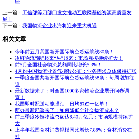
络
上一篇：
工信部等四部门发文推动互联网基础资源高质量发
展！
下一篇：
我国物流企业出海将迎来重大机遇
相关文章
今年前五月我国新开国际航空货运航线80条！
冷链物流“跑”起来“热”起来：市场规模持续扩大！
前5月全国社会物流总额同比增长5.3%！
4月份中国物流业景气指数公布：业务需求总体保持扩张
一季度全国共新开国际航空货运航线58条：每周增加往
返
最新数据来了：对全国1000多家物流企业展开问卷调
查！
我国即时配送动能强劲：日均超过一亿单！
两办最新部署来了：如何降低全社会物流成本？
前三季度冷链物流总额达6.40万亿元：市场规模持续扩
大
上半年我国食材消费规模同比增长7.86%：食材消费在
社