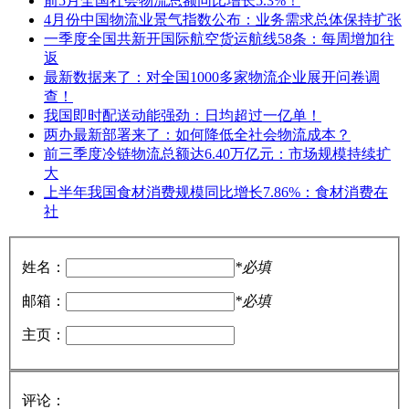
前5月全国社会物流总额同比增长5.3%！
4月份中国物流业景气指数公布：业务需求总体保持扩张
一季度全国共新开国际航空货运航线58条：每周增加往
返
最新数据来了：对全国1000多家物流企业展开问卷调
查！
我国即时配送动能强劲：日均超过一亿单！
两办最新部署来了：如何降低全社会物流成本？
前三季度冷链物流总额达6.40万亿元：市场规模持续扩
大
上半年我国食材消费规模同比增长7.86%：食材消费在
社
姓名：
*必填
邮箱：
*必填
主页：
评论：