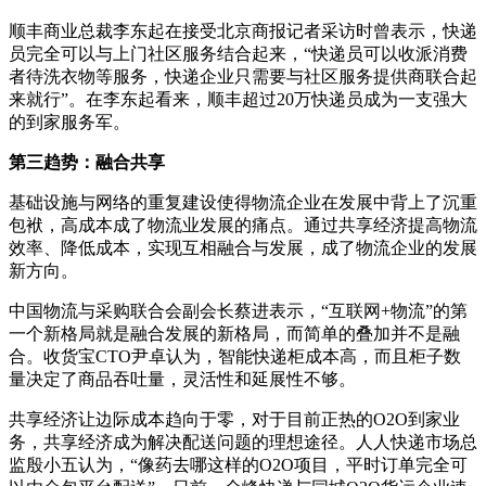
顺丰商业总裁李东起在接受北京商报记者采访时曾表示，快递
员完全可以与上门社区服务结合起来，“快递员可以收派消费
者待洗衣物等服务，快递企业只需要与社区服务提供商联合起
来就行”。在李东起看来，顺丰超过20万快递员成为一支强大
的到家服务军。
第三趋势：融合共享
基础设施与网络的重复建设使得物流企业在发展中背上了沉重
包袱，高成本成了物流业发展的痛点。通过共享经济提高物流
效率、降低成本，实现互相融合与发展，成了物流企业的发展
新方向。
中国物流与采购联合会副会长蔡进表示，“互联网+物流”的第
一个新格局就是融合发展的新格局，而简单的叠加并不是融
合。收货宝CTO尹卓认为，智能快递柜成本高，而且柜子数
量决定了商品吞吐量，灵活性和延展性不够。
共享经济让边际成本趋向于零，对于目前正热的O2O到家业
务，共享经济成为解决配送问题的理想途径。人人快递市场总
监殷小五认为，“像药去哪这样的O2O项目，平时订单完全可