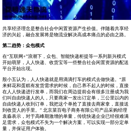
共享经济理念是整合社会中闲置资源产生价值。伴随着共享经
济的兴起，融合发展将是物流业解决高成本痛点的必由之路。
第二趋势：众包模式
在“互联网+”浪潮下，众包、智能快递柜提等一系列新兴模式
开始萌芽，人人快递、收货宝等一些整合社会闲置资源的配送
平台开始出现。
殷小五认为，人人快递就是用滴滴打车的模式去做快递。“原
来鲜花和蛋糕有发货需求的时候，自己养不起人的时候，直接
在人人快递进行发单，而我们在周边提前会有很多注册成为我
们叫自由快递人的人，只要商家一发出订定单，三公里以内的
自由快递人收到订单，我把这个单抢了直接去商家拿，直接送
到收货人的手里。” 北京菜百电子商务有限公司产品采购经理
袁淼表示，对于高峰期激增的单量，传统快递企业已经很难满
足需求，众包模式不失为一个解决方案，可以实现一部分定单
量，并保证用户体验。