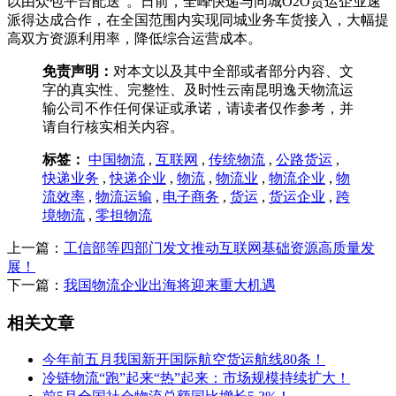
以由众包平台配送”。日前，全峰快递与同城O2O货运企业速
派得达成合作，在全国范围内实现同城业务车货接入，大幅提
高双方资源利用率，降低综合运营成本。
免责声明：
对本文以及其中全部或者部分内容、文
字的真实性、完整性、及时性云南昆明逸天物流运
输公司不作任何保证或承诺，请读者仅作参考，并
请自行核实相关内容。
标签：
中国物流
,
互联网
,
传统物流
,
公路货运
,
快递业务
,
快递企业
,
物流
,
物流业
,
物流企业
,
物
流效率
,
物流运输
,
电子商务
,
货运
,
货运企业
,
跨
境物流
,
零担物流
上一篇：
工信部等四部门发文推动互联网基础资源高质量发
展！
下一篇：
我国物流企业出海将迎来重大机遇
相关文章
今年前五月我国新开国际航空货运航线80条！
冷链物流“跑”起来“热”起来：市场规模持续扩大！