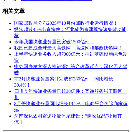
相关文章
国家邮政局公布2025年10月份邮政行业运行情况！
经转超过45%出京快件：河北成为京津冀快递集散功能
核
今年我国快递业务量已突破1500亿件！
我国已建成全球最大高铁网：高速网和邮政快递网！
上半年快递业务收入超7000亿元：推进基础设施绿色改
造
中办国办发文深入推进深圳综合改革试点：深化无人驾
驶
前2月快递业务量累计完成超280亿件：同比增长
30.4%！
四川今年快递业务量已超30亿件：寄递服务强干联网，
川
8月份快递业务量同比增长19.5%：电商平台免除商家偏
远
河南深化农村寄递物流体系建设：“豫农优品”物畅其
流！