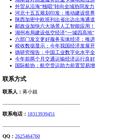
外贸从沿海“独唱”转向全域协同发力
河北十五五规划印发：推动建设世界
陕西加密中欧班列出省出边出海通道
邮政业加快六大场景人工智能应用！
湖州布局建设低空经济“一城四高地”
六部门发文更好服务实体经济：推进
税收数据显示：今年我国经济发展开
德研究报告：中国工业数字化水平全
今年前两个月交通运输经济运行良好
国际航协：航空货运助力前置贸易增
联系方式
联系人：
蒋小姐
..............................................................
联系电话：
18313939451
..............................................................
QQ：
2625464760