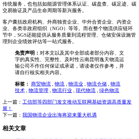
传统服务，也包括如能源管理体系认证、碳盘查、碳足迹、碳
交易验证及产品生命周期等新兴服务。
客户囊括政府机构、外商独资企业、中外合资企业、内资企
业、各类非政府组织（NGO）等等。而在整个物流供应链环
节中，SGS还能提供从服务质量到流程管理、仓储安保设施管
理到企业绩效评估等一站式服务。
免责声明：
对本文以及其中全部或者部分内容、文
字的真实性、完整性、及时性云南昆明逸天物流运
输公司不作任何保证或承诺，请读者仅作参考，并
请自行核实相关内容。
标签：
商贸物流
,
物流
,
物流业
,
物流仓储
,
物流
技术
,
物流管理
,
物流行业
,
现代物流
,
绿色物流
上一篇：
工信部等四部门发文推动互联网基础资源高质量发
展！
下一篇：
我国物流企业出海将迎来重大机遇
相关文章