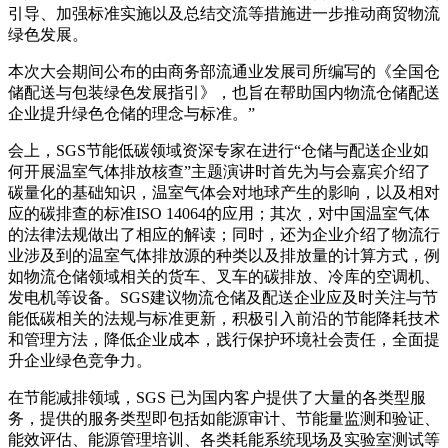
引导、加强标准实施以及总结交流等措施进一步推动商贸物流
绿色发展。
本次大会期间公布的由商务部流通业发展司所编写的《全国仓
储配送与包装绿色发展指引》，也旨在帮助国内物流仓储配送
企业提升绿色仓储的理念与标准。”
会上，SGS节能低碳领域资深专家在进行“仓储与配送企业如
何开展温室气体排放核查”主题演讲时首先为与会嘉宾介绍了
碳量化的基础知识，温室气体会对地球产生的影响，以及相对
应的碳排查的标准ISO 14064的应用；其次，对中国温室气体
的法律法规做出了相应的解读；同时，还为企业介绍了物流行
业涉及到的温室气体排放源的种类以及排放量的计算方式，例
如物流仓储领域相关的货车、叉车的碳排放、冷库的空调机、
发电机等设备。SGS建议物流仓储及配送企业应及时关注与节
能低碳相关的法规与标准更新，积极引入前沿的节能降耗技术
和管理方法，降低企业成本，践行保护环境社会责任，全面提
升企业绿色竞争力。
在节能减排领域，SGS 已为国内客户提供了大量的各类型服
务，提供的服务类型即包括如能源审计、节能量监测和验证、
能效评估、能源管理培训、各类耗能系统现场及实验室测试等