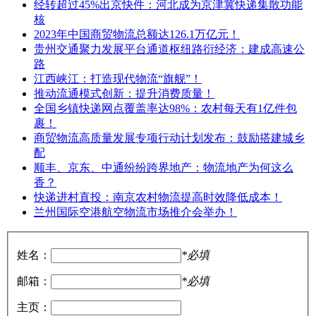
经转超过45%出京快件：河北成为京津冀快递集散功能
核
2023年中国商贸物流总额达126.1万亿元！
贵州交通聚力发展平台通道枢纽路衍经济：建成高速公
路
江西峡江：打造现代物流“旗舰”！
推动流通模式创新：提升消费质量！
全国乡镇快递网点覆盖率达98%：农村每天有1亿件包
裹！
商贸物流高质量发展专项行动计划发布：鼓励搭建城乡
配
顺丰、京东、中通纷纷跨界地产：物流地产为何这么
香？
快递进村直投：南京农村物流提高时效降低成本！
兰州国际空港航空物流市场推介会举办！
姓名：
*必填
邮箱：
*必填
主页：