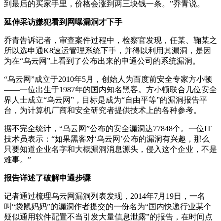
到最后的买家手里，价格会涨到两三块钱一条。”乔青说。
延伸采访嫌犯看到网曝漏洞才下手
乔青告诉记者，审查案件过程中，检察官发现，任某、鞠某之
所以选申通K8速运管理系统下手，并得以利用其漏洞，是因
为在“乌云网”上看到了公布出来的申通公司的系统漏洞。
“乌云网”成立于2010年5月，创始人为百度前安全专家方小顿
——一位出生于1987年的国内知名黑客。方小顿联合几位安全
界人士成立“乌云网”，目标是成为“自由平等”的漏洞报告平
台，为计算机厂商和安全研究者提供技术上的各种参考。
据不完全统计，“乌云网”公布的安全漏洞达77848个。一位IT
技术员表示：“如果黑客对‘乌云网’公布的漏洞有兴趣，那么
只要知道企业名字和大概漏洞消息源头，侵入这个企业，不是
难事。”
报告详述了破解申通步骤
记者通过梳理乌云网漏洞列表发现，2014年7月19日，一名
叫“袋鼠妈妈”的漏洞作者提交的一份名为“国内快递行业某个
疑似通用软件配置不当引发大量信息泄露”的报告，在时间点