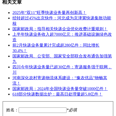
相关文章
2025年“双11”旺季快递业务量再创新高！
经转超过45%出京快件：河北成为京津冀快递集散功能
核
国家邮政局：指导相关快递企业优化收费计重规则！
上半年快递业务收入超7000亿元：推进基础设施绿色改
造
前2月快递业务量累计完成超280亿件：同比增长
30.4%！
国家邮政局、公安部、国家安全部联合发布通告加强第
九
四川今年快递业务量已超30亿件：寄递服务强干联网，
川
河南深化农村寄递物流体系建设：“豫农优品”物畅其
流！
国家邮政局：2024年全国快递业务量突破1000亿件！
618部分快递数据出炉：最高日处理量超5.8亿件！
姓名：
*必填