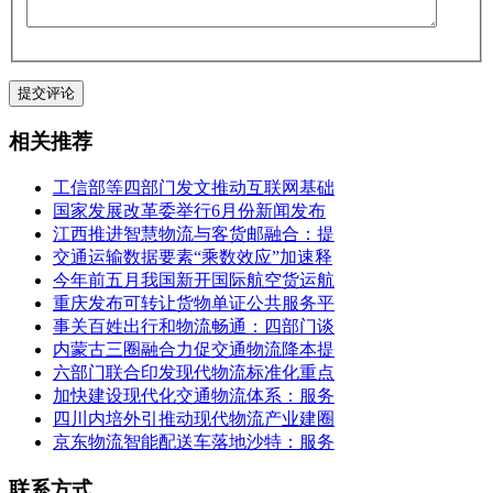
相关推荐
工信部等四部门发文推动互联网基础
国家发展改革委举行6月份新闻发布
江西推进智慧物流与客货邮融合：提
交通运输数据要素“乘数效应”加速释
今年前五月我国新开国际航空货运航
重庆发布可转让货物单证公共服务平
事关百姓出行和物流畅通：四部门谈
内蒙古三圈融合力促交通物流降本提
六部门联合印发现代物流标准化重点
加快建设现代化交通物流体系：服务
四川内培外引推动现代物流产业建圈
京东物流智能配送车落地沙特：服务
联系方式