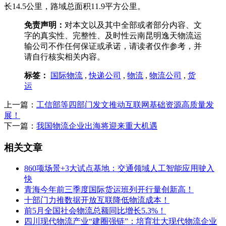
长14.5公里，路域总面积11.9平方公里。
免责声明：
对本文以及其中全部或者部分内容、文
字的真实性、完整性、及时性云南昆明逸天物流运
输公司不作任何保证或承诺，请读者仅作参考，并
请自行核实相关内容。
标签：
国际物流
,
快递公司
,
物流
,
物流公司
,
货
运
上一篇：
工信部等四部门发文推动互联网基础资源高质量发
展！
下一篇：
我国物流企业出海将迎来重大机遇
相关文章
860项场景+3大试点基地：交通领域人工智能应用驶入
快
青海今年前三季度国际货运班列开行量创新高！
十部门力推数据开放互联降低物流成本！
前5月全国社会物流总额同比增长5.3%！
四川现代物流产业“建圈强链”：培育壮大现代物流企业