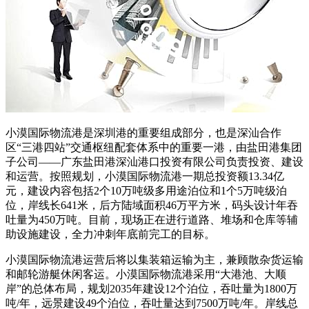
小漠国际物流港是深圳港的重要组成部分，也是深汕合作
区“三港四站”交通枢纽配套体系中的重要一港，由盐田港集团
子公司——广东盐田港深汕港口投资有限公司负责投资、建设
和运营。按照规划，小漠国际物流港一期总投资额13.34亿
元，建设内容包括2个10万吨级多用途泊位和1个5万吨级泊
位，岸线长641米，后方陆域面积46万平方米，码头设计年吞
吐量为450万吨。目前，现场正在进行道路、堆场和仓库等辅
助设施建设，全力冲刺年底前完工的目标。
小漠国际物流港运营后将以集装箱运输为主，兼顾散杂货运输
和邮轮游艇休闲客运。小漠国际物流港采用“大港池、大顺
岸”的总体布局，规划2035年建设12个泊位，吞吐量为1800万
吨/年，远景建设49个泊位，吞吐量达到7500万吨/年。岸线总