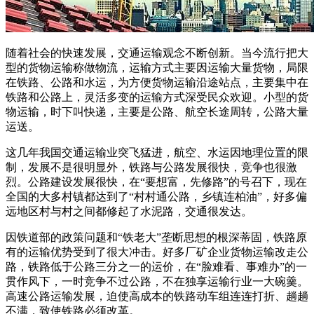
随着社会的快速发展，交通运输观念不断创新。当今流行把大
型的货物运输称做物流，运输方式主要因运输大量货物，局限
在铁路、公路和水运，为方便货物运输沿途站点，主要集中在
铁路和公路上，灵活多变的运输方式深受民众欢迎。小型的货
物运输，时下叫快递，主要是公路、航空长途周转，公路大量
运送。
这几年我国交通运输业突飞猛进，航空、水运因地理位置的限
制，发展不是很明显外，铁路与公路发展很快，竞争也很激
烈。公路建设发展很快，在“要想富，先修路”的号召下，现在
全国的大多村镇都达到了“村村通公路，乡镇连柏油”，好多偏
远地区村与村之间都修起了水泥路，交通很发达。
因铁道部的政策问题和“铁老大”垄断思想的根深蒂固，铁路原
有的运输优势受到了很大冲击。好多厂矿企业货物运输改走公
路，铁路低于公路三分之一的运价，在“脸难看、事难办”的一
贯作风下，一时竞争不过公路，不在独享运输行业一大碗羹。
高速公路运输发展，迫使高成本的铁路动车组连连打折、趟趟
不满，致使铁路必须改革。