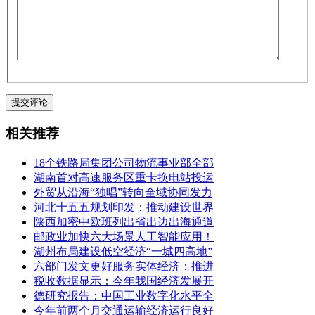
相关推荐
18个铁路局集团公司物流事业部全部
湖南首对高速服务区重卡换电站投运
外贸从沿海“独唱”转向全域协同发力
河北十五五规划印发：推动建设世界
陕西加密中欧班列出省出边出海通道
邮政业加快六大场景人工智能应用！
湖州布局建设低空经济“一城四高地”
六部门发文更好服务实体经济：推进
税收数据显示：今年我国经济发展开
德研究报告：中国工业数字化水平全
今年前两个月交通运输经济运行良好