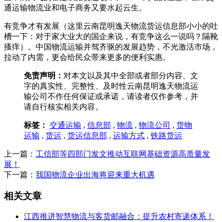
通运输物流业和电子商务又要水起云生。
有竞争才有发展（这里云南昆明逸天物流货运信息部小小的吐
槽一下：对于家大业大的国企来说，有竞争这么一说吗？隔靴
搔痒）。中国物流运输并驾齐驱的发展趋势，不光激活市场，
拉动了内需，更会给民众带来更多的便利实惠。
免责声明：
对本文以及其中全部或者部分内容、文
字的真实性、完整性、及时性云南昆明逸天物流运
输公司不作任何保证或承诺，请读者仅作参考，并
请自行核实相关内容。
标签：
交通运输
,
信息部
,
物流
,
物流公司
,
货物
运输
,
货运
,
货运信息部
,
运输方式
,
铁路货运
上一篇：
工信部等四部门发文推动互联网基础资源高质量发
展！
下一篇：
我国物流企业出海将迎来重大机遇
相关文章
江西推进智慧物流与客货邮融合：提升农村寄递体系！