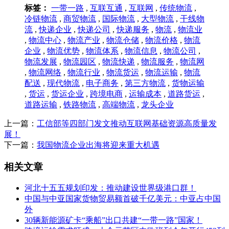
标签：
一带一路
,
互联互通
,
互联网
,
传统物流
,
冷链物流
,
商贸物流
,
国际物流
,
大型物流
,
干线物
流
,
快递企业
,
快递公司
,
快递服务
,
物流
,
物流业
,
物流中心
,
物流产业
,
物流仓储
,
物流价格
,
物流
企业
,
物流优势
,
物流体系
,
物流信息
,
物流公司
,
物流发展
,
物流园区
,
物流快递
,
物流服务
,
物流网
,
物流网络
,
物流行业
,
物流货运
,
物流运输
,
物流
配送
,
现代物流
,
电子商务
,
第三方物流
,
货物运输
,
货运
,
货运企业
,
跨境电商
,
运输成本
,
道路货运
,
道路运输
,
铁路物流
,
高端物流
,
龙头企业
上一篇：
工信部等四部门发文推动互联网基础资源高质量发
展！
下一篇：
我国物流企业出海将迎来重大机遇
相关文章
河北十五五规划印发：推动建设世界级港口群！
中国与中亚国家货物贸易额首破千亿美元：中亚占中国
外
30辆新能源矿卡“乘船”出口共建“一带一路”国家！