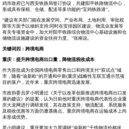
鸡市政府已与西安铁路局签订协议，共建阳平铁路物流中心，
形成具有保税、仓储、配送等多功能的“宝鸡铁路港”。
“建议有关部门能在发展空间、产业布局、土地利用、审批权
限等方面予以倾斜支持;同时在安排园区建设、物流业发展等
有关专项资金中，加大对阳平铁路综合物流中心基础设施和仓
储物流设施建设的资金扶持力度。”张南说。
关键词四：跨境电商
重庆：提升跨境电商出口量，降物流税收成本
作为首批成为全国跨境电商零售出口和跨境支付“双试点”城
市，随着“渝新欧”的开通和中新(重庆)战略性互联互通示范项
目的落户，近年来，重庆跨境电商迅速发展。
市政协委员罗小明通过《关于以改革创新推进跨境电商出口发
展的建议》的提案，认为日前他对重庆跨境电商代表性企业重
庆大龙网进行调研发现，其在政策支持、物流配送、系统服务
及税收优惠等方面仍遭遇痛点。重庆跨境电商在运输成本上尚
未形成优势。
罗小明建议，重庆要加大力度调研“渝新欧”干线物流价格状