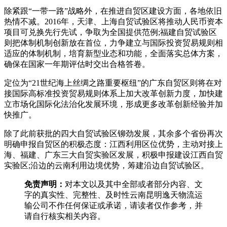
除紧跟“一带一路”战略外，在推进自贸区建设方面，各地依旧
热情不减。2016年，天津、上海自贸试验区将推动人民币资本
项目可兑换先行先试，争取为全国提供范例;福建自贸试验区
则把体制机制创新放在首位，力争建立与国际投资贸易规则相
适应的体制机制，培育新型业态和功能，全面落实总体方案，
确保在国家一年期评估时交出合格答卷。
定位为“21世纪海上丝绸之路重要枢纽”的广东自贸区则将在对
接国际高标准投资贸易规则体系上加大改革创新力度，加快建
立市场化国际化法治化发展环境，形成更多改革创新经验并加
快推广。
除了此前获批的四大自贸试验区铆劲发展，其余多个省份再次
明确申报自贸区的积极态度：江西利用区位优势，主动对接上
海、福建、广东三大自贸实验区发展，积极申报建设江西自贸
实验区;沿边的云南利用边境优势，筹建沿边自贸试验区。
免责声明：
对本文以及其中全部或者部分内容、文
字的真实性、完整性、及时性云南昆明逸天物流运
输公司不作任何保证或承诺，请读者仅作参考，并
请自行核实相关内容。