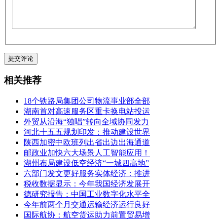
相关推荐
18个铁路局集团公司物流事业部全部
湖南首对高速服务区重卡换电站投运
外贸从沿海“独唱”转向全域协同发力
河北十五五规划印发：推动建设世界
陕西加密中欧班列出省出边出海通道
邮政业加快六大场景人工智能应用！
湖州布局建设低空经济“一城四高地”
六部门发文更好服务实体经济：推进
税收数据显示：今年我国经济发展开
德研究报告：中国工业数字化水平全
今年前两个月交通运输经济运行良好
国际航协：航空货运助力前置贸易增