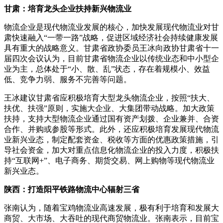
甘肃：培育龙头企业扶持新兴物流业
物流企业是现代物流业发展的核心，加快发展现代物流业对甘
肃快速融入“一带一路”战略，促进区域经济社会持续健康发展
具有重大的战略意义。甘肃省政协委员王冰向政协甘肃省十一
届四次会议认为，目前甘肃省物流企业以传统业态和中小型企
业为主，总体处于“小、散、乱”状态，存在着规模小、效益
低、竞争力弱、服务不完善等问题。
王冰建议甘肃省应积极培育大型龙头物流企业，按照“扶大、
扶优、扶强”原则，实施大企业、大集团带动战略。加大政策
扶持，支持大型物流企业通过国有资产划拨、企业兼并、合资
合作、并购或参股等形式。此外，还应积极培育发展现代物流
业新兴业态，制定配套资金、税收等方面的优惠政策措施，引
导社会资金，加大对重点信息化物流企业的投入力度，积极扶
持“互联网+”、电子商务、期货交易、网上购物等现代物流业
新兴业态。
陕西：打造阳平铁路物流中心辐射三省
张南认为，随着宝鸡物流业高速发展，极有利于培育和发展大
商贸、大市场、大吞吐的现代商贸物流业。张南表示，目前宝