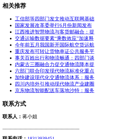
相关推荐
工信部等四部门发文推动互联网基础
国家发展改革委举行6月份新闻发布
江西推进智慧物流与客货邮融合：提
交通运输数据要素“乘数效应”加速释
今年前五月我国新开国际航空货运航
重庆发布可转让货物单证公共服务平
事关百姓出行和物流畅通：四部门谈
内蒙古三圈融合力促交通物流降本提
六部门联合印发现代物流标准化重点
加快建设现代化交通物流体系：服务
四川内培外引推动现代物流产业建圈
京东物流智能配送车落地沙特：服务
联系方式
联系人：
蒋小姐
..............................................................
联系电话：
18313939451