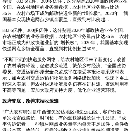
导读：833.6亿件、300多亿件，这分别是2020年邮政快递业在
全国、在农村地区的业务量数据，农村地区业务量占比达
36％，农村市场正成为邮政快递业新的“增长极”。2020年，我
国基本实现快递网点乡镇全覆盖，直投到村比例超...
833.6亿件、300多亿件，这分别是2020年邮政快递业在全国、
在农村地区的业务量数据，农村地区业务量占比达36％，农村
市场正成为邮政快递业新的“增长极”。2020年，我国基本实现
快递网点乡镇全覆盖，直投到村比例超过50％。
“不断下沉的快递服务网络，给农村地区带来了新变化，改善
了农村消费环境，促进城乡流通，繁荣乡村经济。”全国政协
委员、交通运输部原安全总监成平在接受本报记者采访时表
示，如今农村交通运输和物流服务网络建设加快，快递下乡工
程深入实施，但农村快递物流服务仍存在进村难、资源利用率
不高等问题，应加大政府支持力度，优化企业运营环境。
政府兜底，改善末端收派难
“广大农村特别是中西部欠发达地区和边远山区，客户分散，
单次收寄线路长、时间长，有的派送路线长达十几公里。”成
平告诉记者，一些镇村网点业务量平均每天不足10件，单件收
派成本高、效益低，仅靠这些收入企业难以维持长期运营。政