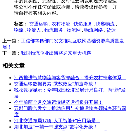
字的真实性、完整性、及时性云南昆明逸天物流运
输公司不作任何保证或承诺，请读者仅作参考，并
请自行核实相关内容。
标签：
交通运输
,
农村物流
,
快递服务
,
快递物流
,
物流
,
物流人
,
物流服务
,
物流网
,
物流网络
,
货运
上一篇：
工信部等四部门发文推动互联网基础资源高质量发
展！
下一篇：
我国物流企业出海将迎来重大机遇
相关文章
江西推进智慧物流与客货邮融合：提升农村寄递体系！
交通运输数据要素“乘数效应”加速释放！
税收数据显示：今年我国经济发展开局良好、向“新”发
展
今年前两个月交通运输经济运行良好开局！
五部门联合发文：推动信用与交通运输各领域各环节深
度
河北交通布局17项“人工智能+”应用场景！
湖北加速“一轴一带强支点”数字化升级！