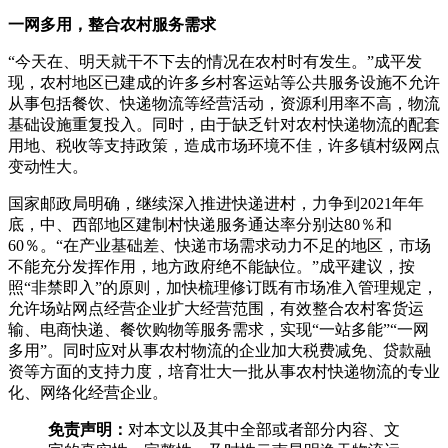
一网多用，整合农村服务需求
“今天在、明天就干不下去的情况在农村时有发生。”成平发
现，农村地区已建成的许多乡村客运站等公共服务设施不允许
从事包括餐饮、快递物流等经营活动，资源利用率不高，物流
基础设施重复投入。同时，由于缺乏针对农村快递物流的配套
用地、税收等支持政策，造成市场环境不佳，许多镇村级网点
变动性大。
国家邮政局明确，继续深入推进快递进村，力争到2021年年
底，中、西部地区建制村快递服务通达率分别达80％和
60％。“在产业基础差、快递市场需求动力不足的地区，市场
不能充分发挥作用，地方政府绝不能缺位。”成平建议，按
照“非禁即入”的原则，加快梳理修订既有市场准入管理规定，
允许场站网点经营企业扩大经营范围，有效整合农村客货运
输、电商快递、餐饮购物等服务需求，实现“一站多能”“一网
多用”。同时应对从事农村物流的企业加大税费减免、贷款融
资等方面的支持力度，培育壮大一批从事农村快递物流的专业
化、网络化经营企业。
免责声明：
对本文以及其中全部或者部分内容、文