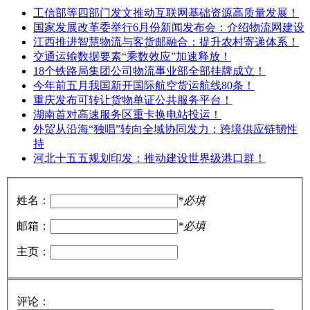
工信部等四部门发文推动互联网基础资源高质量发展！
国家发展改革委举行6月份新闻发布会：介绍物流网建设
江西推进智慧物流与客货邮融合：提升农村寄递体系！
交通运输数据要素“乘数效应”加速释放！
18个铁路局集团公司物流事业部全部挂牌成立！
今年前五月我国新开国际航空货运航线80条！
重庆发布可转让货物单证公共服务平台！
湖南首对高速服务区重卡换电站投运！
外贸从沿海“独唱”转向全域协同发力：跨境供应链韧性
持
河北十五五规划印发：推动建设世界级港口群！
姓名：
*必填
邮箱：
*必填
主页：
评论：