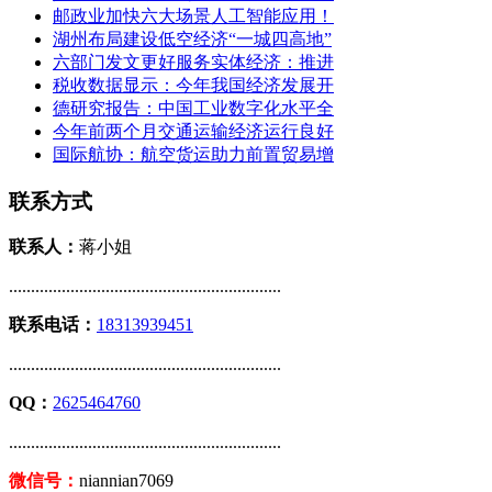
邮政业加快六大场景人工智能应用！
湖州布局建设低空经济“一城四高地”
六部门发文更好服务实体经济：推进
税收数据显示：今年我国经济发展开
德研究报告：中国工业数字化水平全
今年前两个月交通运输经济运行良好
国际航协：航空货运助力前置贸易增
联系方式
联系人：
蒋小姐
..............................................................
联系电话：
18313939451
..............................................................
QQ：
2625464760
..............................................................
微信号：
niannian7069