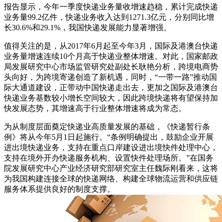
报告显示，今年一季度快递业务量收增速趋稳，累计完成快递
业务量99.2亿件，快递业务收入达到1271.3亿元，分别同比增
长30.6%和29.1%，我国快递发展能力显著增强。
值得关注的是，从2017年6月起至今年3月，国际及港澳台快递
业务量增速连续10个月高于快递业整体增速。对此，国家邮政
局发展研究中心市场监管研究处副处长耿艳分析，跨境电商势
头向好，为跨境寄递创造了新机遇，同时，“一带一路”推动国
际大通道建设，正带动中国快递走出去，更加之国际及港澳台
快递业务基数较小增长空间较大，因此跨境快递将有望保持加
快发展态势，其增速高于行业整体增速将成为常态。
为从制度层面奠定快递业高质量发展的基础，《快递暂行条
例》将从今年5月1日起施行。“条例明确提出，鼓励企业开展
进出境快递业务，支持在重点口岸建设进出境快件处理中心，
支持在境外开办快递服务机构、设置快件处理场所。”在国务
院发展研究中心产业经济研究部研究室主任魏际刚看来，这将
为我国构建连接全球的快递网络、构建全球物流运营和供应链
服务体系提供良好的制度支撑。