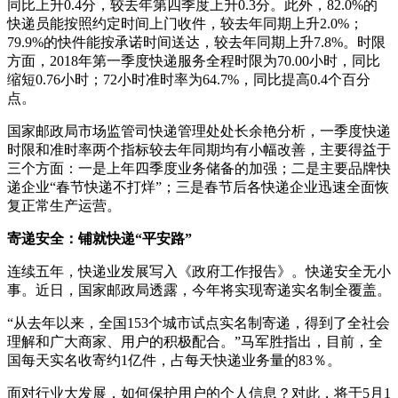
同比上升0.4分，较去年第四季度上升0.3分。此外，82.0%的
快递员能按照约定时间上门收件，较去年同期上升2.0%；
79.9%的快件能按承诺时间送达，较去年同期上升7.8%。时限
方面，2018年第一季度快递服务全程时限为70.00小时，同比
缩短0.76小时；72小时准时率为64.7%，同比提高0.4个百分
点。
国家邮政局市场监管司快递管理处处长余艳分析，一季度快递
时限和准时率两个指标较去年同期均有小幅改善，主要得益于
三个方面：一是上年四季度业务储备的加强；二是主要品牌快
递企业“春节快递不打烊”；三是春节后各快递企业迅速全面恢
复正常生产运营。
寄递安全：铺就快递“平安路”
连续五年，快递业发展写入《政府工作报告》。快递安全无小
事。近日，国家邮政局透露，今年将实现寄递实名制全覆盖。
“从去年以来，全国153个城市试点实名制寄递，得到了全社会
理解和广大商家、用户的积极配合。”马军胜指出，目前，全
国每天实名收寄约1亿件，占每天快递业务量的83％。
面对行业大发展，如何保护用户的个人信息？对此，将于5月1