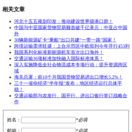
相关文章
河北十五五规划印发：推动建设世界级港口群！
中国与中亚国家货物贸易额首破千亿美元：中亚占中国
外
30辆新能源矿卡“乘船”出口共建“一带一路”国家！
跨境运输需求旺盛：上合示范区中欧班列今年开行453列
我国系列化标准新能源机车首次出口海外！
交通运输36项标准加快融入国际标准体系！
深入实施降低全社会物流成本专项行动：提升资源跨区
域
海关总署：前10个月我国货物贸易进出口增长5.2%！
三十一省份经济“半年报”发布：地区经济运行总体平
稳！
交通运输部与农发行、国开行、进出口银行签订战略合
作
姓名：
*必填
邮箱：
*必填