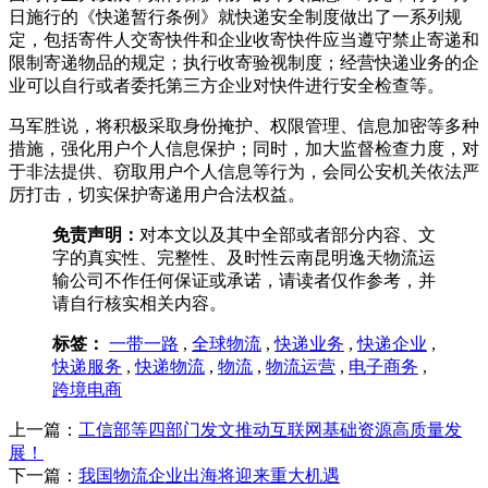
日施行的《快递暂行条例》就快递安全制度做出了一系列规
定，包括寄件人交寄快件和企业收寄快件应当遵守禁止寄递和
限制寄递物品的规定；执行收寄验视制度；经营快递业务的企
业可以自行或者委托第三方企业对快件进行安全检查等。
马军胜说，将积极采取身份掩护、权限管理、信息加密等多种
措施，强化用户个人信息保护；同时，加大监督检查力度，对
于非法提供、窃取用户个人信息等行为，会同公安机关依法严
厉打击，切实保护寄递用户合法权益。
免责声明：
对本文以及其中全部或者部分内容、文
字的真实性、完整性、及时性云南昆明逸天物流运
输公司不作任何保证或承诺，请读者仅作参考，并
请自行核实相关内容。
标签：
一带一路
,
全球物流
,
快递业务
,
快递企业
,
快递服务
,
快递物流
,
物流
,
物流运营
,
电子商务
,
跨境电商
上一篇：
工信部等四部门发文推动互联网基础资源高质量发
展！
下一篇：
我国物流企业出海将迎来重大机遇