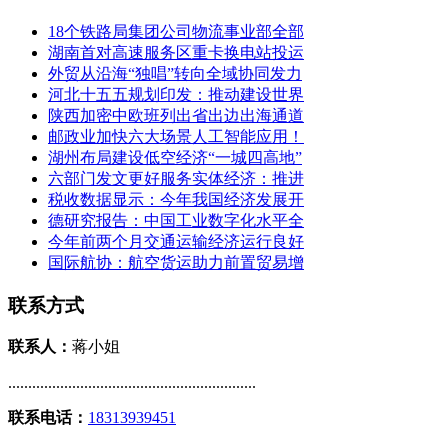
18个铁路局集团公司物流事业部全部
湖南首对高速服务区重卡换电站投运
外贸从沿海“独唱”转向全域协同发力
河北十五五规划印发：推动建设世界
陕西加密中欧班列出省出边出海通道
邮政业加快六大场景人工智能应用！
湖州布局建设低空经济“一城四高地”
六部门发文更好服务实体经济：推进
税收数据显示：今年我国经济发展开
德研究报告：中国工业数字化水平全
今年前两个月交通运输经济运行良好
国际航协：航空货运助力前置贸易增
联系方式
联系人：
蒋小姐
..............................................................
联系电话：
18313939451