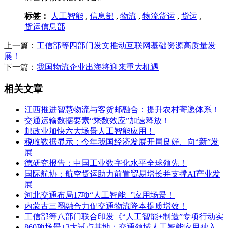
标签：
人工智能
,
信息部
,
物流
,
物流货运
,
货运
,
货运信息部
上一篇：
工信部等四部门发文推动互联网基础资源高质量发
展！
下一篇：
我国物流企业出海将迎来重大机遇
相关文章
江西推进智慧物流与客货邮融合：提升农村寄递体系！
交通运输数据要素“乘数效应”加速释放！
邮政业加快六大场景人工智能应用！
税收数据显示：今年我国经济发展开局良好、向“新”发
展
德研究报告：中国工业数字化水平全球领先！
国际航协：航空货运助力前置贸易增长并支撑AI产业发
展
河北交通布局17项“人工智能+”应用场景！
内蒙古三圈融合力促交通物流降本提质增效！
工信部等八部门联合印发《“人工智能+制造”专项行动实
860项场景+3大试点基地：交通领域人工智能应用驶入