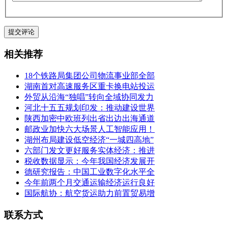
相关推荐
18个铁路局集团公司物流事业部全部
湖南首对高速服务区重卡换电站投运
外贸从沿海“独唱”转向全域协同发力
河北十五五规划印发：推动建设世界
陕西加密中欧班列出省出边出海通道
邮政业加快六大场景人工智能应用！
湖州布局建设低空经济“一城四高地”
六部门发文更好服务实体经济：推进
税收数据显示：今年我国经济发展开
德研究报告：中国工业数字化水平全
今年前两个月交通运输经济运行良好
国际航协：航空货运助力前置贸易增
联系方式