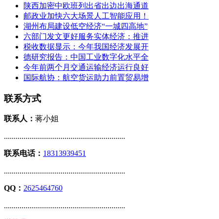
陕西加密中欧班列出省出边出海通道
邮政业加快六大场景人工智能应用！
湖州布局建设低空经济“一城四高地”
六部门发文更好服务实体经济：推进
税收数据显示：今年我国经济发展开
德研究报告：中国工业数字化水平全
今年前两个月交通运输经济运行良好
国际航协：航空货运助力前置贸易增
联系方式
联系人：
蒋小姐
..............................................................
联系电话：
18313939451
..............................................................
QQ：
2625464760
..............................................................