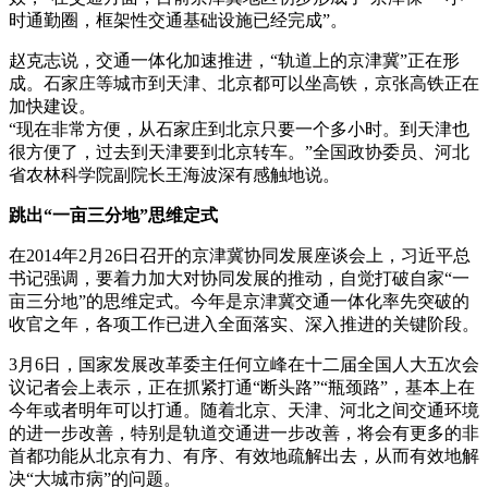
时通勤圈，框架性交通基础设施已经完成”。
赵克志说，交通一体化加速推进，“轨道上的京津冀”正在形
成。石家庄等城市到天津、北京都可以坐高铁，京张高铁正在
加快建设。
“现在非常方便，从石家庄到北京只要一个多小时。到天津也
很方便了，过去到天津要到北京转车。”全国政协委员、河北
省农林科学院副院长王海波深有感触地说。
跳出“一亩三分地”思维定式
在2014年2月26日召开的京津冀协同发展座谈会上，习近平总
书记强调，要着力加大对协同发展的推动，自觉打破自家“一
亩三分地”的思维定式。今年是京津冀交通一体化率先突破的
收官之年，各项工作已进入全面落实、深入推进的关键阶段。
3月6日，国家发展改革委主任何立峰在十二届全国人大五次会
议记者会上表示，正在抓紧打通“断头路”“瓶颈路”，基本上在
今年或者明年可以打通。随着北京、天津、河北之间交通环境
的进一步改善，特别是轨道交通进一步改善，将会有更多的非
首都功能从北京有力、有序、有效地疏解出去，从而有效地解
决“大城市病”的问题。