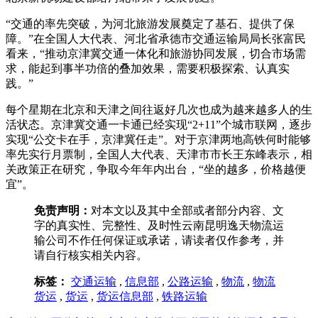
“交通的率先突破，为河北旅游发展奠定了基石、提供了保
障。”在全国人大代表、河北省承德市交通运输局局长张富民
看来，“推动京津冀交通一体化和旅游协同发展，切合市场需
求，能起到事半功倍的叠加效果，需要积极探索、认真实
践。”
每个星期在北京和天津之间往返好几次也成为越来越多人的生
活状态。京津冀交通一卡通已经实现“2+11”个城市联网，逐步
实现“公交卡在手，京津冀任走”。对于京津两地高铁何时能够
率先实行月票制，全国人大代表、天津市市长王东峰表示，相
关政策正在研究，争取今年年内出台，“坐的越多，价格越便
宜”。
免责声明：
对本文以及其中全部或者部分内容、文
字的真实性、完整性、及时性云南昆明逸天物流运
输公司不作任何保证或承诺，请读者仅作参考，并
请自行核实相关内容。
标签：
交通运输
,
信息部
,
公路运输
,
物流
,
物流
货运
,
货运
,
货运信息部
,
铁路运输