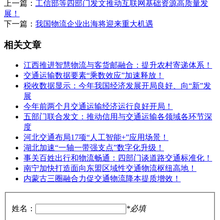
上一篇：
工信部等四部门发文推动互联网基础资源高质量发
展！
下一篇：
我国物流企业出海将迎来重大机遇
相关文章
江西推进智慧物流与客货邮融合：提升农村寄递体系！
交通运输数据要素“乘数效应”加速释放！
税收数据显示：今年我国经济发展开局良好、向“新”发
展
今年前两个月交通运输经济运行良好开局！
五部门联合发文：推动信用与交通运输各领域各环节深
度
河北交通布局17项“人工智能+”应用场景！
湖北加速“一轴一带强支点”数字化升级！
事关百姓出行和物流畅通：四部门谈道路交通标准化！
南宁加快打造面向东盟区域性交通物流枢纽高地！
内蒙古三圈融合力促交通物流降本提质增效！
姓名：
*必填