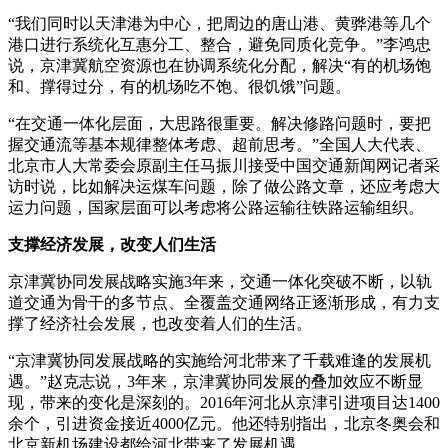
“我们同时以天津港为中心，把周边的唐山港、黄骅港等几个
港口进行系统化互惠分工、整合，避免同质化竞争。”李鸿忠
说，京津冀航空资源也在协调系统化分配，解决“有的机场饱
和、撑得过分，有的机场吃不饱、很饥饿”问题。
“在交通一体化层面，大思路很重要。解决修路问题时，要把
握交通流等基本规律整体考虑、超前思考。”全国人大代表、
北京市人大常委会原副主任马振川接受中国交通新闻网记者采
访时说，比如解决运煤车问题，除了做公路文章，还应考虑大
运力问题，国家层面可以考虑将公路运输往铁路运输组织。
支撑经济发展，改变人们生活
京津冀协同发展战略实施3年来，交通一体化突破不断，以轨
道交通为骨干的多节点、全覆盖交通网络正逐渐形成，有力支
撑了经济社会发展，也改变着人们的生活。
“京津冀协同发展战略的实施给河北带来了千载难逢的发展机
遇。”赵克志说，3年来，京津冀协同发展的叠加效应不断显
现，带来的变化是深刻的。2016年河北从京津引进项目达1400
余个，引进资金接近4000亿元。他还特别指出，北京冬奥会和
北京新机场建设都给河北带来了发展机遇。