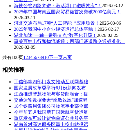
海铁公管四路并进：激活港口“磁吸效应”！
2026-03-12
2025年中国与南亚国家贸易额首次突破2000亿美元！
2026-03-11
河北交通布局17项“人工智能+”应用场景！
2026-03-06
2025年我国中小企业经济运行总体平稳！
2026-02-27
湖北加速“一轴一带强支点”数字化升级！
2026-02-25
事关百姓出行和物流畅通：四部门谈道路交通标准化！
2026-02-05
共有100页
1
2
3
4
5
6
7
8
9
10
下一页
末页
相关推荐
工信部等四部门发文推动互联网基础
国家发展改革委举行6月份新闻发布
江西推进智慧物流与客货邮融合：提
交通运输数据要素“乘数效应”加速释
18个铁路局集团公司物流事业部全部
今年前五月我国新开国际航空货运航
重庆发布可转让货物单证公共服务平
湖南首对高速服务区重卡换电站投运