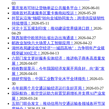
03
重庆发布可转让货物单证公共服务平台！
2026-06-01
湖南首对高速服务区重卡换电站投运！
2026-05-20
外贸从沿海“独唱”转向全域协同发力：跨境供应链韧性
持续增强！
2026-05-11
河北十五五规划印发：推动建设世界级港口群！
2026-
04-29
陕西加密中欧班列出省出边出海通道！
2026-04-27
邮政业加快六大场景人工智能应用！
2026-04-22
湖州布局建设低空经济“一城四高地”：力争明年产业规
模突破300亿元！
2026-04-13
六部门发文更好服务实体经济：推进电子商务高质量发
展！
2026-04-07
税收数据显示：今年我国经济发展开局良好、向“新”发
展！
2026-04-01
德研究报告：中国工业数字化水平全球领先！
2026-03-
30
今年前两个月交通运输经济运行良好开局！
2026-03-27
国际航协：航空货运助力前置贸易增长并支撑AI产业发
展！
2026-03-24
五部门联合发文：推动信用与交通运输各领域各环节深
度融合！
2026-03-18