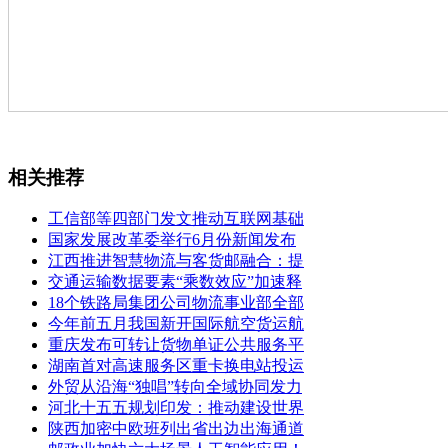
相关推荐
工信部等四部门发文推动互联网基础
国家发展改革委举行6月份新闻发布
江西推进智慧物流与客货邮融合：提
交通运输数据要素“乘数效应”加速释
18个铁路局集团公司物流事业部全部
今年前五月我国新开国际航空货运航
重庆发布可转让货物单证公共服务平
湖南首对高速服务区重卡换电站投运
外贸从沿海“独唱”转向全域协同发力
河北十五五规划印发：推动建设世界
陕西加密中欧班列出省出边出海通道