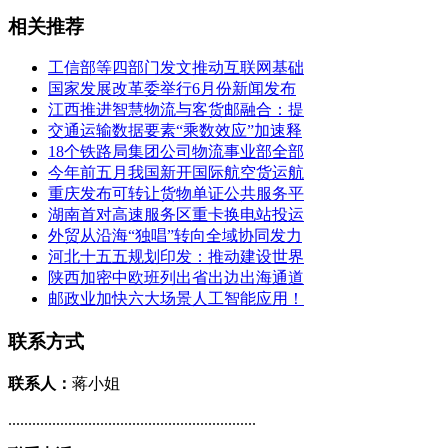
相关推荐
工信部等四部门发文推动互联网基础
国家发展改革委举行6月份新闻发布
江西推进智慧物流与客货邮融合：提
交通运输数据要素“乘数效应”加速释
18个铁路局集团公司物流事业部全部
今年前五月我国新开国际航空货运航
重庆发布可转让货物单证公共服务平
湖南首对高速服务区重卡换电站投运
外贸从沿海“独唱”转向全域协同发力
河北十五五规划印发：推动建设世界
陕西加密中欧班列出省出边出海通道
邮政业加快六大场景人工智能应用！
联系方式
联系人：
蒋小姐
..............................................................