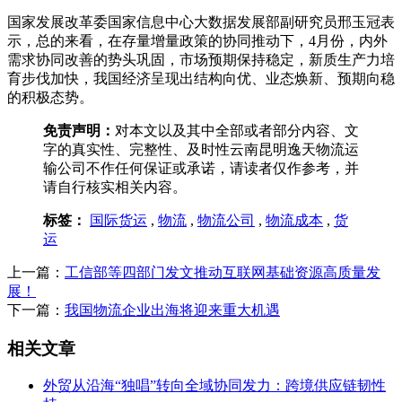
国家发展改革委国家信息中心大数据发展部副研究员邢玉冠表
示，总的来看，在存量增量政策的协同推动下，4月份，内外
需求协同改善的势头巩固，市场预期保持稳定，新质生产力培
育步伐加快，我国经济呈现出结构向优、业态焕新、预期向稳
的积极态势。
免责声明：
对本文以及其中全部或者部分内容、文
字的真实性、完整性、及时性云南昆明逸天物流运
输公司不作任何保证或承诺，请读者仅作参考，并
请自行核实相关内容。
标签：
国际货运
,
物流
,
物流公司
,
物流成本
,
货
运
上一篇：
工信部等四部门发文推动互联网基础资源高质量发
展！
下一篇：
我国物流企业出海将迎来重大机遇
相关文章
外贸从沿海“独唱”转向全域协同发力：跨境供应链韧性