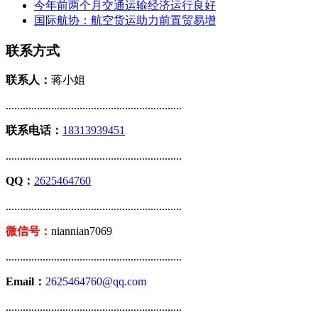
今年前两个月交通运输经济运行良好
国际航协：航空货运助力前置贸易增
联系方式
联系人：
蒋小姐
..............................................................
联系电话：
18313939451
..............................................................
QQ：
2625464760
..............................................................
微信号：
niannian7069
..............................................................
Email：
2625464760@qq.com
..............................................................