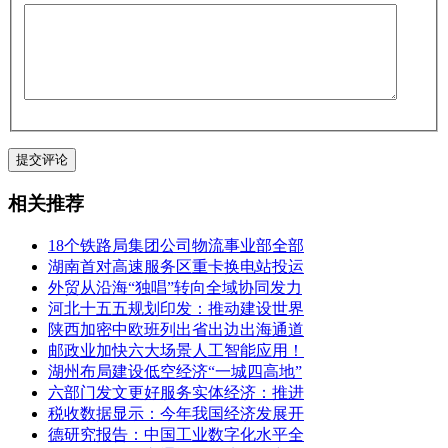
相关推荐
18个铁路局集团公司物流事业部全部
湖南首对高速服务区重卡换电站投运
外贸从沿海“独唱”转向全域协同发力
河北十五五规划印发：推动建设世界
陕西加密中欧班列出省出边出海通道
邮政业加快六大场景人工智能应用！
湖州布局建设低空经济“一城四高地”
六部门发文更好服务实体经济：推进
税收数据显示：今年我国经济发展开
德研究报告：中国工业数字化水平全