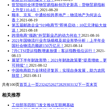
世贸组织全球货物贸易指标创历史新高：货物贸易指标
上升至110.4点！
2021-08-20
顺丰、京东、中通纷纷跨界地产：物流地产为何这么
香？
2021-08-19
第五届邮政企业“919电商节”即将启动：10亿元津贴大放
送！
2021-08-18
跨境电商“领跑”外贸新业态的动力何在？
2021-08-16
2021年国物流行业市场规模及就业形势分析：上半年全
国社会物流总额超150万亿元！
2021-08-14
7月CTSI货运指数增速放缓：客运指数低位运行！
2021-
08-13
展望下半年财政形势：2021年财政政策要“提质增效，更
可持续”！
2021-08-12
中国电商助力全球经济复苏：实现自身发展，助力农民
脱贫！
2021-08-11
共有100页
首页
上一页
23
24
25
26
27
28
29
30
31
32
下一页
末页
相关推荐
工信部等四部门发文推动互联网基础