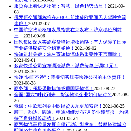
服贸会上看快递物流：智慧、绿色趋势凸显！
2021-09-
08
俄罗斯交通部称拟在2030年前建成欧亚间无人驾驶物流
走廊！
2021-09-07
中国航空物流枢纽发展指数在京发布：沪京穗位列前
三！
2021-09-06
国铁集团深入实施客货增运增收策略：有力保障了国际
产业链供应链安全稳定畅通！
2021-09-02
快递进村关键：农村寄递物流体系重要性不言而喻！
2021-09-01
多家快递公司宣布调涨派费：派费每单上调0.1元！
2021-08-30
快递“快而不递”：需要切实压实快递公司的主体责任！
2021-08-28
商务部：积极采取措施畅通国际物流！
2021-08-27
全面“国六”时代到来：货运物流企业如何应对？
2021-08-
26
俄媒：中欧班列令中欧经贸关系更加紧密！
2021-08-25
顺丰、韵达、圆通、申通相继发布7月份业绩简报：均保
持了良好增长态势！
2021-08-24
商贸物流高质量发展专项行动计划发布：鼓励搭建城乡
配送公共信息服务平台！
2021-08-23