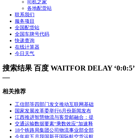
司机之家
各地配货站
联系我们
服务项目
全国配货站
全国车牌号代码
快递查询
在线计算器
今日天气
搜索结果 百度 WAITFOR DELAY ‘0:0:5’
—
相关推荐
工信部等四部门发文推动互联网基础
国家发展改革委举行6月份新闻发布
江西推进智慧物流与客货邮融合：提
交通运输数据要素“乘数效应”加速释
18个铁路局集团公司物流事业部全部
今年前五月我国新开国际航空货运航