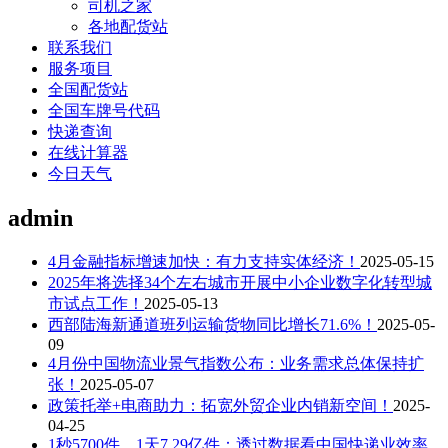
司机之家
各地配货站
联系我们
服务项目
全国配货站
全国车牌号代码
快递查询
在线计算器
今日天气
admin
4月金融指标增速加快：有力支持实体经济！
2025-05-15
2025年将选择34个左右城市开展中小企业数字化转型城
市试点工作！
2025-05-13
西部陆海新通道班列运输货物同比增长71.6%！
2025-05-
09
4月份中国物流业景气指数公布：业务需求总体保持扩
张！
2025-05-07
政策托举+电商助力：拓宽外贸企业内销新空间！
2025-
04-25
1秒5700件，1天7.29亿件：透过数据看中国快递业效率