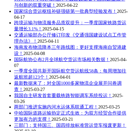
与创新的双重突破！
2025-04-22
国家综合货运枢纽补链强链第一批典型经验发布！
2025-
04-17
跨境运输与物流服务品质双提升：一季度国家铁路货运
量增长3.1%！
2025-04-15
交通运输部办公厅修订印发《交通强国建设试点工作管
理办法》！
2025-04-11
海南发布物流降本三年路线图：更好支撑海南自贸港建
设！
2025-04-08
国际航协公布2月全球航空货运市场相关数据！
2025-04-
07
一季度全国共新开国际航空货运航线58条：每周增加往
返航班超123个！
2025-04-01
最新数据来了：对全国1000多家物流企业展开问卷调
查！
2025-03-27
我国自主研发首套重载铁路智能调车系统投运！
2025-
03-26
两部门推进实施内河水运体系联通工程！
2025-03-25
中哈国际道路运输协定正式生效：为双方经贸合作提供
更加有力的支撑！
2025-03-21
三部门：支持国三、国四排放标准营运货车报废更新！