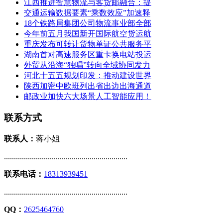
江西推进智慧物流与客货邮融合：提
交通运输数据要素“乘数效应”加速释
18个铁路局集团公司物流事业部全部
今年前五月我国新开国际航空货运航
重庆发布可转让货物单证公共服务平
湖南首对高速服务区重卡换电站投运
外贸从沿海“独唱”转向全域协同发力
河北十五五规划印发：推动建设世界
陕西加密中欧班列出省出边出海通道
邮政业加快六大场景人工智能应用！
联系方式
联系人：
蒋小姐
..............................................................
联系电话：
18313939451
..............................................................
QQ：
2625464760