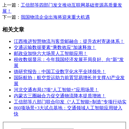
上一篇：
工信部等四部门发文推动互联网基础资源高质量发
展！
下一篇：
我国物流企业出海将迎来重大机遇
相关文章
江西推进智慧物流与客货邮融合：提升农村寄递体系！
交通运输数据要素“乘数效应”加速释放！
邮政业加快六大场景人工智能应用！
税收数据显示：今年我国经济发展开局良好、向“新”发
展
德研究报告：中国工业数字化水平全球领先！
国际航协：航空货运助力前置贸易增长并支撑AI产业发
展
河北交通布局17项“人工智能+”应用场景！
内蒙古三圈融合力促交通物流降本提质增效！
工信部等八部门联合印发《“人工智能+制造”专项行动实
860项场景+3大试点基地：交通领域人工智能应用驶入
快