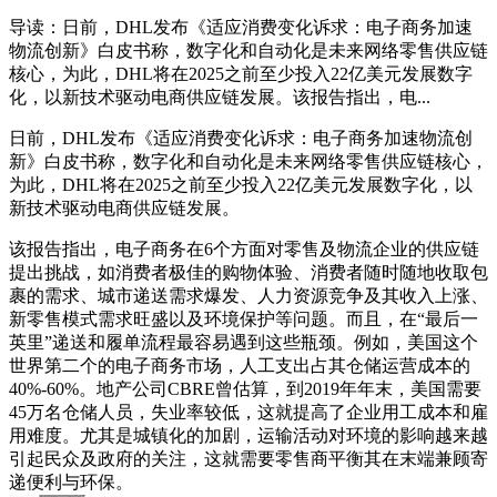
导读：日前，DHL发布《适应消费变化诉求：电子商务加速
物流创新》白皮书称，数字化和自动化是未来网络零售供应链
核心，为此，DHL将在2025之前至少投入22亿美元发展数字
化，以新技术驱动电商供应链发展。该报告指出，电...
日前，DHL发布《适应消费变化诉求：电子商务加速物流创
新》白皮书称，数字化和自动化是未来网络零售供应链核心，
为此，DHL将在2025之前至少投入22亿美元发展数字化，以
新技术驱动电商供应链发展。
该报告指出，电子商务在6个方面对零售及物流企业的供应链
提出挑战，如消费者极佳的购物体验、消费者随时随地收取包
裹的需求、城市递送需求爆发、人力资源竞争及其收入上涨、
新零售模式需求旺盛以及环境保护等问题。而且，在“最后一
英里”递送和履单流程最容易遇到这些瓶颈。例如，美国这个
世界第二个的电子商务市场，人工支出占其仓储运营成本的
40%-60%。地产公司CBRE曾估算，到2019年年末，美国需要
45万名仓储人员，失业率较低，这就提高了企业用工成本和雇
用难度。尤其是城镇化的加剧，运输活动对环境的影响越来越
引起民众及政府的关注，这就需要零售商平衡其在末端兼顾寄
递便利与环保。