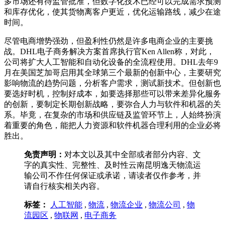
多市场还有待监管批准，但数字化技术已经可以完成需求预测
和库存优化，使其货物离客户更近，优化运输路线，减少在途
时间。
尽管电商增势强劲，但盈利性仍然是许多电商企业的主要挑
战。DHL电子商务解决方案首席执行官Ken Allen称，对此，
公司将扩大人工智能和自动化设备的全流程使用。DHL去年9
月在美国芝加哥启用其全球第三个最新的创新中心，主要研究
影响物流的趋势问题，分析客户需求，测试新技术。但创新也
要选好时机，控制好成本，如要选择那些可以带来差异化服务
的创新，要制定长期创新战略，要弥合人力与软件和机器的关
系。毕竟，在复杂的市场和供应链及监管环节上，人始终扮演
着重要的角色，能把人力资源和软件机器合理利用的企业必将
胜出。
免责声明：
对本文以及其中全部或者部分内容、文
字的真实性、完整性、及时性云南昆明逸天物流运
输公司不作任何保证或承诺，请读者仅作参考，并
请自行核实相关内容。
标签：
人工智能
,
物流
,
物流企业
,
物流公司
,
物
流园区
,
物联网
,
电子商务