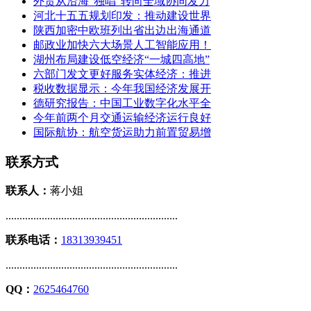
外贸从沿海“独唱”转向全域协同发力
河北十五五规划印发：推动建设世界
陕西加密中欧班列出省出边出海通道
邮政业加快六大场景人工智能应用！
湖州布局建设低空经济“一城四高地”
六部门发文更好服务实体经济：推进
税收数据显示：今年我国经济发展开
德研究报告：中国工业数字化水平全
今年前两个月交通运输经济运行良好
国际航协：航空货运助力前置贸易增
联系方式
联系人：
蒋小姐
..............................................................
联系电话：
18313939451
..............................................................
QQ：
2625464760