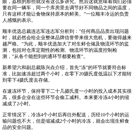
眼，荔枝的那些就没有这么多讲究。然后这就意味着我们必须
要在同一辆车，同一个库房里去调节好不同物品之间的温度，
只有这样才能让食物保持原本的鲜美。”一位顺丰冷运的负责
人感慨的表示。
顺丰优选总裁连志军连志军分析到：”任何商品品质出现问题
时，就必然会给企业整体品牌信誉带来很大危机，要做得越来
越严格。”为此，顺丰优选加大了对生鲜仓储及物流环节的监
测，包括对仓库定期性的检测、物流环节的温度控制检
测，”从各个能想到的通环节都要检查”。
新希望六和副总裁陈兴垚介绍，首先”冻”的环节就要符合标
准，比如速冻超过两个小时，在零下20摄氏度低温以下才能转
到零下4摄氏度去存储。
在速冻环节，保持零下二十几摄氏度一小时的投入成本其实很
高，很多企业在这些环节会偷工减料。本来要冷冻4小时的缩
减成了2小时。
正常情况下，冷冻4个小时后再往外配送，历经10个小时的运
输问题也不大，但是缩减成2个小时的冷冻，就会出现生鲜食
品的安全问题。