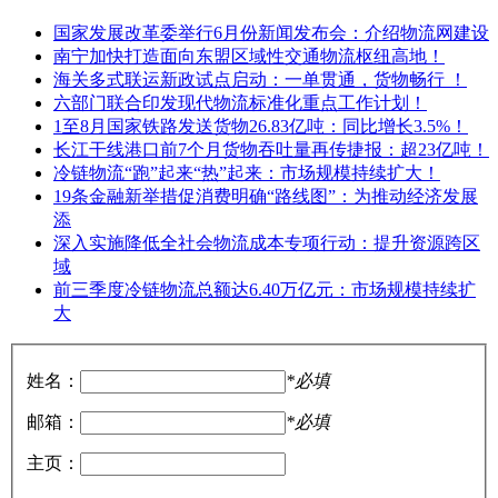
国家发展改革委举行6月份新闻发布会：介绍物流网建设
南宁加快打造面向东盟区域性交通物流枢纽高地！
海关多式联运新政试点启动：一单贯通，货物畅行 ！
六部门联合印发现代物流标准化重点工作计划！
1至8月国家铁路发送货物26.83亿吨：同比增长3.5%！
长江干线港口前7个月货物吞吐量再传捷报：超23亿吨！
冷链物流“跑”起来“热”起来：市场规模持续扩大！
19条金融新举措促消费明确“路线图”：为推动经济发展
添
深入实施降低全社会物流成本专项行动：提升资源跨区
域
前三季度冷链物流总额达6.40万亿元：市场规模持续扩
大
姓名：
*必填
邮箱：
*必填
主页：