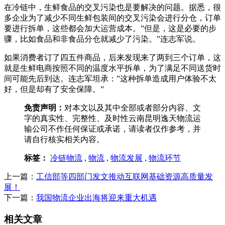
在冷链中，生鲜食品的交叉污染也是要解决的问题。据悉，很
多企业为了减少不同生鲜包装间的交叉污染会进行分仓，订单
要进行拆单，这些都会加大运营成本。”但是，这是必要的步
骤，比如食品和非食品分仓就减少了污染。”连志军说。
如果消费者订了四五件商品，后来发现来了两到三个订单，这
就是生鲜电商按照不同的温度水平拆单，为了满足不同送货时
间可能先后到达。连志军坦承：”这种拆单造成用户体验不太
好，但是却有了安全保障。”
免责声明：
对本文以及其中全部或者部分内容、文
字的真实性、完整性、及时性云南昆明逸天物流运
输公司不作任何保证或承诺，请读者仅作参考，并
请自行核实相关内容。
标签：
冷链物流
,
物流
,
物流发展
,
物流环节
上一篇：
工信部等四部门发文推动互联网基础资源高质量发
展！
下一篇：
我国物流企业出海将迎来重大机遇
相关文章