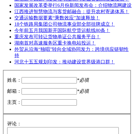
国家发展改革委举行6月份新闻发布会：介绍物流网建设
江西推进智慧物流与客货邮融合：提升农村寄递体系！
交通运输数据要素“乘数效应”加速释放！
18个铁路局集团公司物流事业部全部挂牌成立！
今年前五月我国新开国际航空货运航线80条！
重庆发布可转让货物单证公共服务平台！
湖南首对高速服务区重卡换电站投运！
外贸从沿海“独唱”转向全域协同发力：跨境供应链韧性
持
河北十五五规划印发：推动建设世界级港口群！
姓名：
*必填
邮箱：
*必填
主页：
评论：