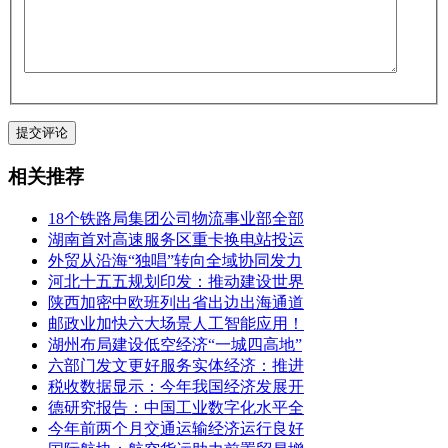
相关推荐
18个铁路局集团公司物流事业部全部
湖南首对高速服务区重卡换电站投运
外贸从沿海“独唱”转向全域协同发力
河北十五五规划印发：推动建设世界
陕西加密中欧班列出省出边出海通道
邮政业加快六大场景人工智能应用！
湖州布局建设低空经济“一城四高地”
六部门发文更好服务实体经济：推进
税收数据显示：今年我国经济发展开
德研究报告：中国工业数字化水平全
今年前两个月交通运输经济运行良好