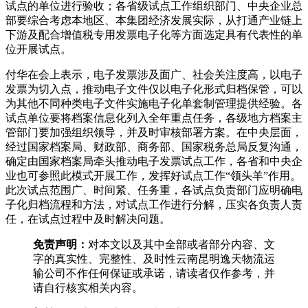
试点的单位进行验收；各省级试点工作组织部门、中央企业总
部要综合考虑本地区、本集团经济发展实际，从打通产业链上
下游及配合增值税专用发票电子化等方面选定具有代表性的单
位开展试点。
付华在会上表示，电子发票涉及面广、社会关注度高，以电子
发票为切入点，推动电子文件仅以电子化形式归档保管，可以
为其他不同种类电子文件实施电子化单套制管理提供经验。各
试点单位要将档案信息化列入全年重点任务，各级地方档案主
管部门要加强组织领导，并及时审核部署方案。在中央层面，
经过国家档案局、财政部、商务部、国家税务总局反复沟通，
确定由国家档案局牵头推动电子发票试点工作，各省和中央企
业也可参照此模式开展工作，发挥好试点工作“领头羊”作用。
此次试点范围广、时间紧、任务重，各试点负责部门应明确电
子化归档流程和方法，对试点工作进行分解，压实各负责人责
任，在试点过程中及时解决问题。
免责声明：
对本文以及其中全部或者部分内容、文
字的真实性、完整性、及时性云南昆明逸天物流运
输公司不作任何保证或承诺，请读者仅作参考，并
请自行核实相关内容。