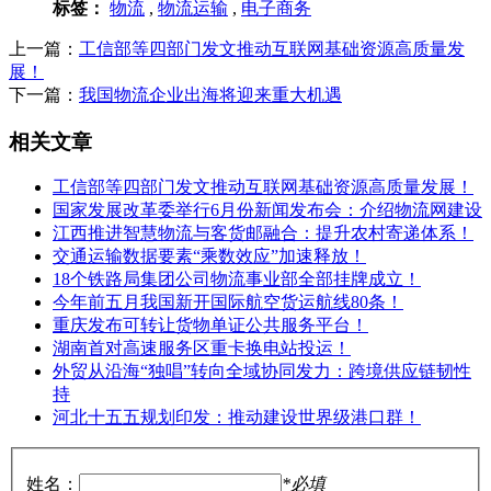
标签：
物流
,
物流运输
,
电子商务
上一篇：
工信部等四部门发文推动互联网基础资源高质量发
展！
下一篇：
我国物流企业出海将迎来重大机遇
相关文章
工信部等四部门发文推动互联网基础资源高质量发展！
国家发展改革委举行6月份新闻发布会：介绍物流网建设
江西推进智慧物流与客货邮融合：提升农村寄递体系！
交通运输数据要素“乘数效应”加速释放！
18个铁路局集团公司物流事业部全部挂牌成立！
今年前五月我国新开国际航空货运航线80条！
重庆发布可转让货物单证公共服务平台！
湖南首对高速服务区重卡换电站投运！
外贸从沿海“独唱”转向全域协同发力：跨境供应链韧性
持
河北十五五规划印发：推动建设世界级港口群！
姓名：
*必填