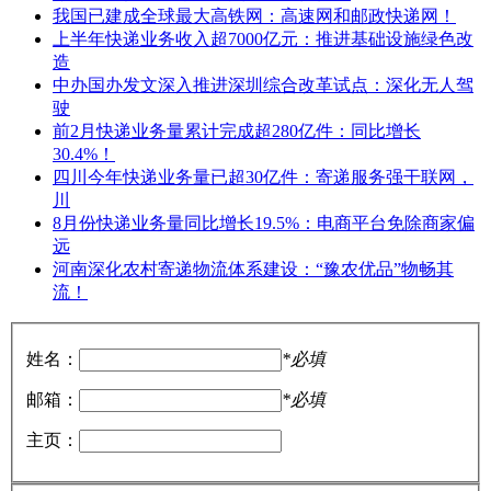
我国已建成全球最大高铁网：高速网和邮政快递网！
上半年快递业务收入超7000亿元：推进基础设施绿色改
造
中办国办发文深入推进深圳综合改革试点：深化无人驾
驶
前2月快递业务量累计完成超280亿件：同比增长
30.4%！
四川今年快递业务量已超30亿件：寄递服务强干联网，
川
8月份快递业务量同比增长19.5%：电商平台免除商家偏
远
河南深化农村寄递物流体系建设：“豫农优品”物畅其
流！
姓名：
*必填
邮箱：
*必填
主页：