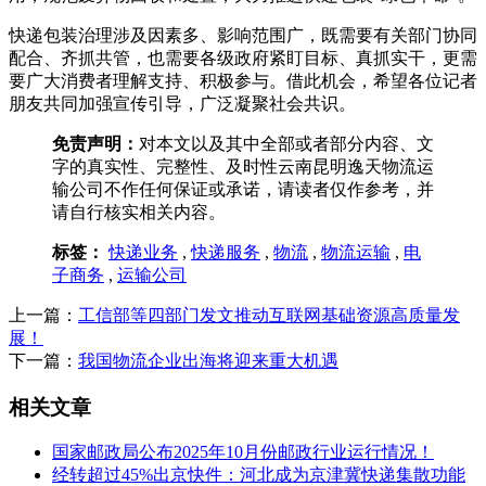
快递包装治理涉及因素多、影响范围广，既需要有关部门协同
配合、齐抓共管，也需要各级政府紧盯目标、真抓实干，更需
要广大消费者理解支持、积极参与。借此机会，希望各位记者
朋友共同加强宣传引导，广泛凝聚社会共识。
免责声明：
对本文以及其中全部或者部分内容、文
字的真实性、完整性、及时性云南昆明逸天物流运
输公司不作任何保证或承诺，请读者仅作参考，并
请自行核实相关内容。
标签：
快递业务
,
快递服务
,
物流
,
物流运输
,
电
子商务
,
运输公司
上一篇：
工信部等四部门发文推动互联网基础资源高质量发
展！
下一篇：
我国物流企业出海将迎来重大机遇
相关文章
国家邮政局公布2025年10月份邮政行业运行情况！
经转超过45%出京快件：河北成为京津冀快递集散功能