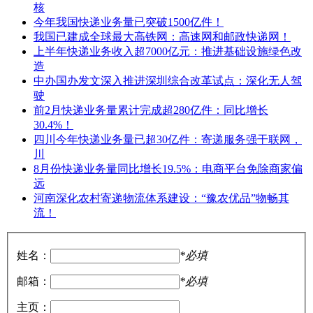
核
今年我国快递业务量已突破1500亿件！
我国已建成全球最大高铁网：高速网和邮政快递网！
上半年快递业务收入超7000亿元：推进基础设施绿色改
造
中办国办发文深入推进深圳综合改革试点：深化无人驾
驶
前2月快递业务量累计完成超280亿件：同比增长
30.4%！
四川今年快递业务量已超30亿件：寄递服务强干联网，
川
8月份快递业务量同比增长19.5%：电商平台免除商家偏
远
河南深化农村寄递物流体系建设：“豫农优品”物畅其
流！
姓名：
*必填
邮箱：
*必填
主页：