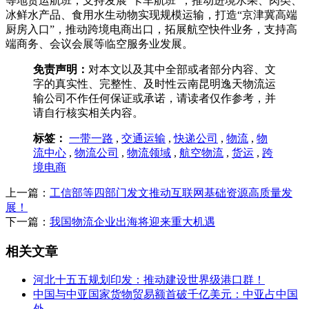
等地货运航班，支持发展“卡车航班”，推动进境水果、肉类、
冰鲜水产品、食用水生动物实现规模运输，打造“京津冀高端
厨房入口”，推动跨境电商出口，拓展航空快件业务，支持高
端商务、会议会展等临空服务业发展。
免责声明：
对本文以及其中全部或者部分内容、文
字的真实性、完整性、及时性云南昆明逸天物流运
输公司不作任何保证或承诺，请读者仅作参考，并
请自行核实相关内容。
标签：
一带一路
,
交通运输
,
快递公司
,
物流
,
物
流中心
,
物流公司
,
物流领域
,
航空物流
,
货运
,
跨
境电商
上一篇：
工信部等四部门发文推动互联网基础资源高质量发
展！
下一篇：
我国物流企业出海将迎来重大机遇
相关文章
河北十五五规划印发：推动建设世界级港口群！
中国与中亚国家货物贸易额首破千亿美元：中亚占中国
外