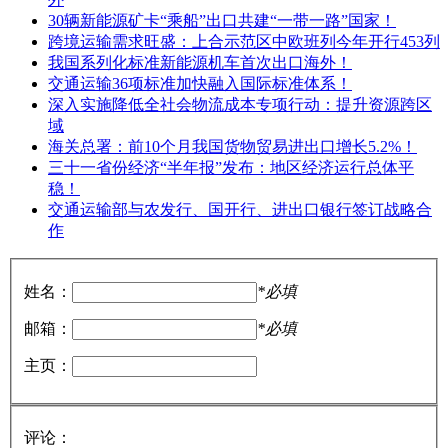
30辆新能源矿卡“乘船”出口共建“一带一路”国家！
跨境运输需求旺盛：上合示范区中欧班列今年开行453列
我国系列化标准新能源机车首次出口海外！
交通运输36项标准加快融入国际标准体系！
深入实施降低全社会物流成本专项行动：提升资源跨区
域
海关总署：前10个月我国货物贸易进出口增长5.2%！
三十一省份经济“半年报”发布：地区经济运行总体平
稳！
交通运输部与农发行、国开行、进出口银行签订战略合
作
姓名：
*必填
邮箱：
*必填
主页：
评论：