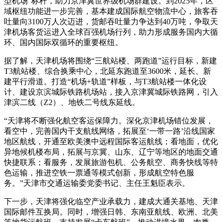
型机场”标杆，助力京津冀世界级机场群建设。到2025年，区
域枢纽功能进一步完善，基本建成国际航空物流中心，旅客吞
吐量向3100万人次迈进，货邮吞吐量力争达到40万吨，争取天
津机场客货运进入全球百强机场行列，助力形成服务国内大循
环、国内国际双循环的重要枢纽。
据了解，天津机场将围绕“三航站楼、两跑道”运行目标，新建
T3航站楼、综合换乘中心，北延东跑道至3600米，延长、新
建平行滑道。打造“机场+轨道”样板，与T3航站楼一体化设
计、建设京滨城际铁路机场站，接入京津冀城际铁路网，引入
津滨二线（Z2）、地铁二号线东延线。
“天津将不断强化航空客运保障力。深化京津机场错位发展，
看空中，完善国内干支航线网络，拓展至‘一带一路’沿线国家
地区航线，开通至欧美澳中远程国际客运航线；看地面，优化
异地候机楼布局，拓展与京冀、山东、辽宁等地区的地面交通
快捷联系；看服务，发展旅游包机、公务航空、商务快线等特
色运输，推进空铁一票通等模式创新，形成航空特色服
务。”天津市交通运输委党委书记、主任王魁臣表示。
下一步，天津将强化临空产业承载力，建成大通关基地、天津
国际邮件互换局。同时，增强日韩、东南亚航线、欧洲、北美