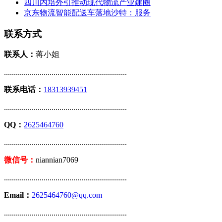
四川内培外引推动现代物流产业建圈
京东物流智能配送车落地沙特：服务
联系方式
联系人：
蒋小姐
..............................................................
联系电话：
18313939451
..............................................................
QQ：
2625464760
..............................................................
微信号：
niannian7069
..............................................................
Email：
2625464760@qq.com
..............................................................