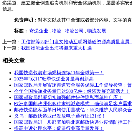
递渠道。建立健全倒查追责机制和安全奖励机制，层层落实安
信息。
免责声明：
对本文以及其中全部或者部分内容、文字的真
标签：
寄递企业
,
物流
,
物流公司
,
物流发展
上一篇：
工信部等四部门发文推动互联网基础资源高质量发展
下一篇：
我国物流企业出海将迎来重大机遇
相关文章
我国快递包裹市场规模连续11年全球第一！
2025年“双11”旺季快递业务量再创新高！
国家邮政局开展寄递渠道安全服务保障工作督导检查：督
今年全国快递业务量已达500亿件：经济发展充满活力！
国家邮政局部署切实加强邮件快件隐私面单推广应！
欧洲多国邮政强化多种末端派送模式：确保满足客户需求
邮政快递隐私面单日均使用量破亿：坚决维护人民群众合
义乌：邮政快递业已发放电子通行证131张！
国家邮政局进一步部署加强北京邮政快递业疫情防控工作
提高申诉处理水平：促进行业高质量发展！