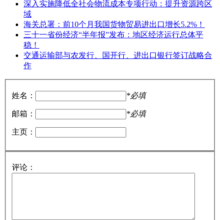
深入实施降低全社会物流成本专项行动：提升资源跨区
域
海关总署：前10个月我国货物贸易进出口增长5.2%！
三十一省份经济“半年报”发布：地区经济运行总体平
稳！
交通运输部与农发行、国开行、进出口银行签订战略合
作
姓名：
*必填
邮箱：
*必填
主页：
评论：