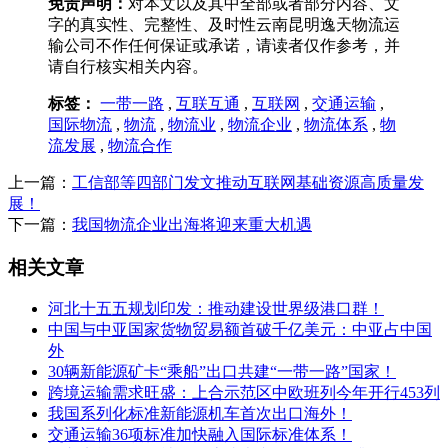
免责声明：
对本文以及其中全部或者部分内容、文
字的真实性、完整性、及时性云南昆明逸天物流运
输公司不作任何保证或承诺，请读者仅作参考，并
请自行核实相关内容。
标签：
一带一路
,
互联互通
,
互联网
,
交通运输
,
国际物流
,
物流
,
物流业
,
物流企业
,
物流体系
,
物
流发展
,
物流合作
上一篇：
工信部等四部门发文推动互联网基础资源高质量发
展！
下一篇：
我国物流企业出海将迎来重大机遇
相关文章
河北十五五规划印发：推动建设世界级港口群！
中国与中亚国家货物贸易额首破千亿美元：中亚占中国
外
30辆新能源矿卡“乘船”出口共建“一带一路”国家！
跨境运输需求旺盛：上合示范区中欧班列今年开行453列
我国系列化标准新能源机车首次出口海外！
交通运输36项标准加快融入国际标准体系！