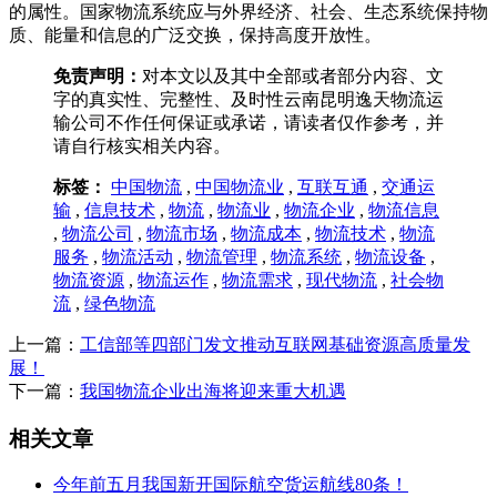
的属性。国家物流系统应与外界经济、社会、生态系统保持物
质、能量和信息的广泛交换，保持高度开放性。
免责声明：
对本文以及其中全部或者部分内容、文
字的真实性、完整性、及时性云南昆明逸天物流运
输公司不作任何保证或承诺，请读者仅作参考，并
请自行核实相关内容。
标签：
中国物流
,
中国物流业
,
互联互通
,
交通运
输
,
信息技术
,
物流
,
物流业
,
物流企业
,
物流信息
,
物流公司
,
物流市场
,
物流成本
,
物流技术
,
物流
服务
,
物流活动
,
物流管理
,
物流系统
,
物流设备
,
物流资源
,
物流运作
,
物流需求
,
现代物流
,
社会物
流
,
绿色物流
上一篇：
工信部等四部门发文推动互联网基础资源高质量发
展！
下一篇：
我国物流企业出海将迎来重大机遇
相关文章
今年前五月我国新开国际航空货运航线80条！