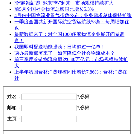
冷链物流“跑”起来“热”起来：市场规模持续扩大！
前5月全国社会物流总额同比增长5.3%！
4月份中国物流业景气指数公布：业务需求总体保持扩张
一季度全国共新开国际航空货运航线58条：每周增加往
返
最新数据来了：对全国1000多家物流企业展开问卷调
查！
我国即时配送动能强劲：日均超过一亿单！
两办最新部署来了：如何降低全社会物流成本？
前三季度冷链物流总额达6.40万亿元：市场规模持续扩
大
上半年我国食材消费规模同比增长7.86%：食材消费在
社
姓名：
*必填
邮箱：
*必填
主页：