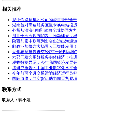
相关推荐
18个铁路局集团公司物流事业部全部
湖南首对高速服务区重卡换电站投运
外贸从沿海“独唱”转向全域协同发力
河北十五五规划印发：推动建设世界
陕西加密中欧班列出省出边出海通道
邮政业加快六大场景人工智能应用！
湖州布局建设低空经济“一城四高地”
六部门发文更好服务实体经济：推进
税收数据显示：今年我国经济发展开
德研究报告：中国工业数字化水平全
今年前两个月交通运输经济运行良好
国际航协：航空货运助力前置贸易增
联系方式
联系人：
蒋小姐
..............................................................