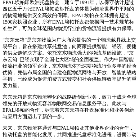
EPAL埃帕即欧洲托盘协会，建立于1991年，以保守估计超过
四亿五千万张EPAL埃帕欧标托盘的体量为物流世界中平顺的
货物流通提供安全高效的保障。EPAL埃帕在全球拥有超过
1500家执照企业，所有EPAL埃帕托盘都依据同一技术规范标
准生产，可为全球范围内物流行业的货物流通提供有力保障。
“京东云箱”是京东物流为广大商家提供的一个物流载具线上交
易平台，旨在搭建共享托盘池，向商家提供智能、经济、便捷
的供应链解决方案。依托京东物流强大的物流基础设施，“京
东云箱”已经实现了全国七大区域的全面覆盖。作为中国智能
物流行业的领军企业，京东物流依托深耕物流行业多年的经验
优势，凭借布局全国的自建仓配物流网络与开放、智能的战略
举措，已经成为促进消费方式转变和社会供应链效率提升的重
要力量。
京东云箱是京东物流孵化的战略级创新业务，致力于成为全球
领先的开放式物流容器物联网交易信息服务平台。此次与
EPAL埃帕的合作，标志着京东云箱在托盘标准化和业务创新
与应用方面迈出了新的一步。
未来，京东物流将通过与EPAL埃帕及其他业界企业的合作，
推动托盘的智能化发展，共同推进托盘标准化进程，进而带动