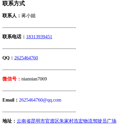
联系方式
联系人：
蒋小姐
..............................................................
联系电话：
18313939451
..............................................................
QQ：
2625464760
..............................................................
微信号：
niannian7069
..............................................................
Email：
2625464760@qq.com
..............................................................
地址：
云南省昆明市官渡区朱家村浩宏物流驾驶员广场