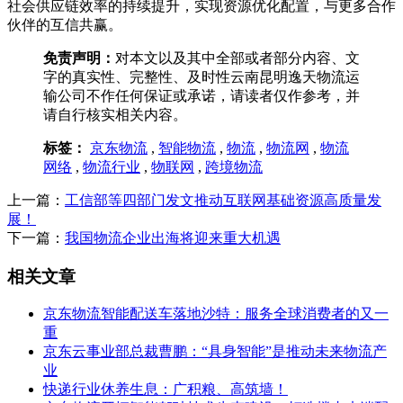
社会供应链效率的持续提升，实现资源优化配置，与更多合作
伙伴的互信共赢。
免责声明：
对本文以及其中全部或者部分内容、文
字的真实性、完整性、及时性云南昆明逸天物流运
输公司不作任何保证或承诺，请读者仅作参考，并
请自行核实相关内容。
标签：
京东物流
,
智能物流
,
物流
,
物流网
,
物流
网络
,
物流行业
,
物联网
,
跨境物流
上一篇：
工信部等四部门发文推动互联网基础资源高质量发
展！
下一篇：
我国物流企业出海将迎来重大机遇
相关文章
京东物流智能配送车落地沙特：服务全球消费者的又一
重
京东云事业部总裁曹鹏：“具身智能”是推动未来物流产
业
快递行业休养生息：广积粮、高筑墙！