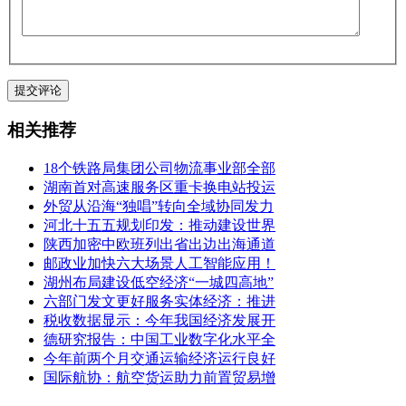
相关推荐
18个铁路局集团公司物流事业部全部
湖南首对高速服务区重卡换电站投运
外贸从沿海“独唱”转向全域协同发力
河北十五五规划印发：推动建设世界
陕西加密中欧班列出省出边出海通道
邮政业加快六大场景人工智能应用！
湖州布局建设低空经济“一城四高地”
六部门发文更好服务实体经济：推进
税收数据显示：今年我国经济发展开
德研究报告：中国工业数字化水平全
今年前两个月交通运输经济运行良好
国际航协：航空货运助力前置贸易增