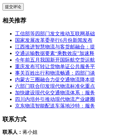
相关推荐
工信部等四部门发文推动互联网基础
国家发展改革委举行6月份新闻发布
江西推进智慧物流与客货邮融合：提
交通运输数据要素“乘数效应”加速释
今年前五月我国新开国际航空货运航
重庆发布可转让货物单证公共服务平
事关百姓出行和物流畅通：四部门谈
内蒙古三圈融合力促交通物流降本提
六部门联合印发现代物流标准化重点
加快建设现代化交通物流体系：服务
四川内培外引推动现代物流产业建圈
京东物流智能配送车落地沙特：服务
联系方式
联系人：
蒋小姐