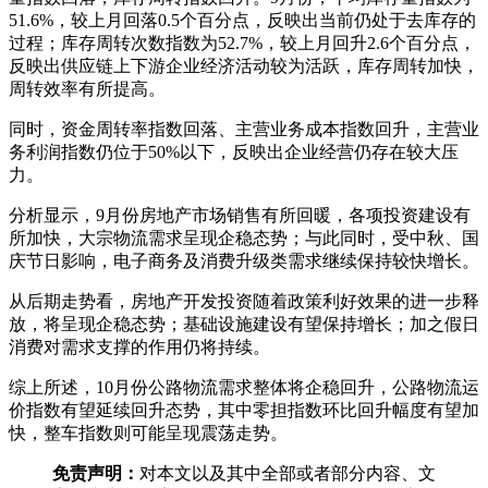
51.6%，较上月回落0.5个百分点，反映出当前仍处于去库存的
过程；库存周转次数指数为52.7%，较上月回升2.6个百分点，
反映出供应链上下游企业经济活动较为活跃，库存周转加快，
周转效率有所提高。
同时，资金周转率指数回落、主营业务成本指数回升，主营业
务利润指数仍位于50%以下，反映出企业经营仍存在较大压
力。
分析显示，9月份房地产市场销售有所回暖，各项投资建设有
所加快，大宗物流需求呈现企稳态势；与此同时，受中秋、国
庆节日影响，电子商务及消费升级类需求继续保持较快增长。
从后期走势看，房地产开发投资随着政策利好效果的进一步释
放，将呈现企稳态势；基础设施建设有望保持增长；加之假日
消费对需求支撑的作用仍将持续。
综上所述，10月份公路物流需求整体将企稳回升，公路物流运
价指数有望延续回升态势，其中零担指数环比回升幅度有望加
快，整车指数则可能呈现震荡走势。
免责声明：
对本文以及其中全部或者部分内容、文