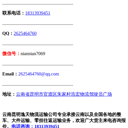
..............................................................
联系电话：
18313939451
..............................................................
QQ：
2625464760
..............................................................
微信号：
niannian7069
..............................................................
Email：
2625464760@qq.com
..............................................................
地址：
云南省昆明市官渡区朱家村浩宏物流驾驶员广场
云南昆明逸天物流运输公司专业承接云南以及全国各地的整
车、大件运输、零担往返运输业务，欢迎广大货主来电咨询报
价。
电话咨询：18313939451