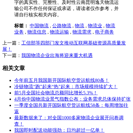
字的真实性、完整性、及时性云南昆明逸天物流运
输公司不作任何保证或承诺，请读者仅作参考，并
请自行核实相关内容。
标签：
中国物流
,
公路物流
,
物流
,
物流业
,
物流
业务
,
物流信息
,
物流运输
,
物流需求
,
电子商务
上一篇：
工信部等四部门发文推动互联网基础资源高质量发
展！
下一篇：
我国物流企业出海将迎来重大机遇
相关文章
今年前五月我国新开国际航空货运航线80条！
冷链物流“跑”起来“热”起来：市场规模持续扩大！
前5月全国社会物流总额同比增长5.3%！
4月份中国物流业景气指数公布：业务需求总体保持扩张
一季度全国共新开国际航空货运航线58条：每周增加往
返
最新数据来了：对全国1000多家物流企业展开问卷调
查！
我国即时配送动能强劲：日均超过一亿单！