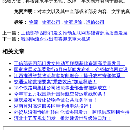
比较方便，再者如果车子出现了故障，车头朝外有利于施救。
免责声明：
对本文以及其中全部或者部分内容、文字的真
标签：
物流
,
物流公司
,
物流运输
,
运输公司
上一篇：
工信部等四部门发文推动互联网基础资源高质量发展
下一篇：
我国物流企业出海将迎来重大机遇
相关文章
工信部等四部门发文推动互联网基础资源高质量发展！
国家发展改革委举行6月份新闻发布会：介绍物流网建设
江西推进智慧物流与客货邮融合：提升农村寄递体系！
交通运输数据要素“乘数效应”加速释放！
18个铁路局集团公司物流事业部全部挂牌成立！
今年前五月我国新开国际航空货运航线80条！
重庆发布可转让货物单证公共服务平台！
湖南首对高速服务区重卡换电站投运！
外贸从沿海“独唱”转向全域协同发力：跨境供应链韧性持
河北十五五规划印发：推动建设世界级港口群！