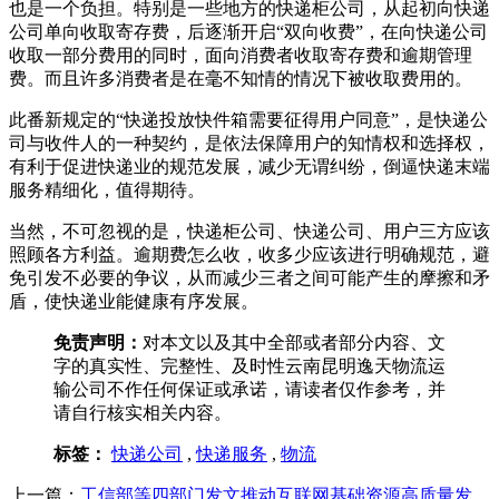
也是一个负担。特别是一些地方的快递柜公司，从起初向快递
公司单向收取寄存费，后逐渐开启“双向收费”，在向快递公司
收取一部分费用的同时，面向消费者收取寄存费和逾期管理
费。而且许多消费者是在毫不知情的情况下被收取费用的。
此番新规定的“快递投放快件箱需要征得用户同意”，是快递公
司与收件人的一种契约，是依法保障用户的知情权和选择权，
有利于促进快递业的规范发展，减少无谓纠纷，倒逼快递末端
服务精细化，值得期待。
当然，不可忽视的是，快递柜公司、快递公司、用户三方应该
照顾各方利益。逾期费怎么收，收多少应该进行明确规范，避
免引发不必要的争议，从而减少三者之间可能产生的摩擦和矛
盾，使快递业能健康有序发展。
免责声明：
对本文以及其中全部或者部分内容、文
字的真实性、完整性、及时性云南昆明逸天物流运
输公司不作任何保证或承诺，请读者仅作参考，并
请自行核实相关内容。
标签：
快递公司
,
快递服务
,
物流
上一篇：
工信部等四部门发文推动互联网基础资源高质量发