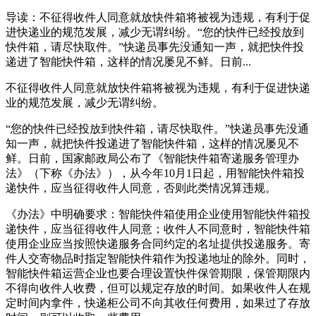
导读：不征得收件人同意就放快件箱将被视为违规，有利于促
进快递业的规范发展，减少无谓纠纷。“您的快件已经投放到
快件箱，请尽快取件。”快递员事先没通知一声，就把快件投
递进了智能快件箱，这样的情况屡见不鲜。日前...
不征得收件人同意就放快件箱将被视为违规，有利于促进快递
业的规范发展，减少无谓纠纷。
“您的快件已经投放到快件箱，请尽快取件。”快递员事先没通
知一声，就把快件投递进了智能快件箱，这样的情况屡见不
鲜。日前，国家邮政局公布了《智能快件箱寄递服务管理办
法》（下称《办法》），从今年10月1日起，用智能快件箱投
递快件，应当征得收件人同意，否则此类情况算违规。
《办法》中明确要求：智能快件箱使用企业使用智能快件箱投
递快件，应当征得收件人同意；收件人不同意时，智能快件箱
使用企业应当按照快递服务合同约定的名址提供投递服务。寄
件人交寄物品时指定智能快件箱作为投递地址的除外。同时，
智能快件箱运营企业也要合理设置快件保管期限，保管期限内
不得向收件人收费，但可以规定存放的时间。如果收件人在规
定时间内拿件，快递柜公司不向其收任何费用，如果过了存放